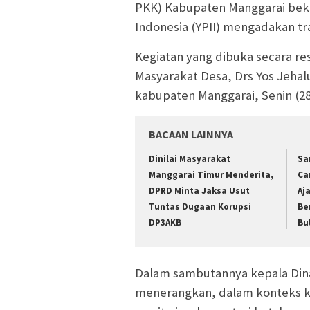
PKK) Kabupaten Manggarai beke
Indonesia (YPII) mengadakan tra
Kegiatan yang dibuka secara r
Masyarakat Desa, Drs Yos Jehal
kabupaten Manggarai, Senin (28
BACAAN LAINNYA
Dinilai Masyarakat
Sa
Manggarai Timur Menderita,
Ca
DPRD Minta Jaksa Usut
Aj
Tuntas Dugaan Korupsi
Be
DP3AKB
Bu
Dalam sambutannya kepala Din
menerangkan, dalam konteks ket