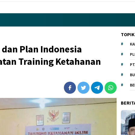
TOPIK
KA
 dan Plan Indonesia
PL
tan Training Ketahanan
PT
BU
BE
BERIT