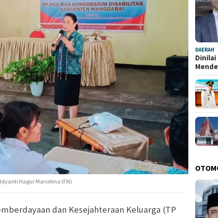
DAERAH
Dinila
Mend
OTOM
ldyanti Hagur Marselina (FN)
mberdayaan dan Kesejahteraan Keluarga (TP