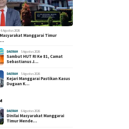
6 Agustus 2026
i Masyarakat Manggarai Timur
e…
DAERAH
5 Agustus 2026
Sambut HUT RI Ke 81, Camat
Sebastianus J…
DAERAH
5 Agustus 2026
Kejari Manggarai Pastikan Kasus
Dugaan K…
M
DAERAH
6 Agustus 2026
Dinilai Masyarakat Manggarai
Timur Mende…