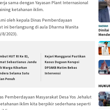
rja sama dengan Yayasan Plant Internasional
ining ketahanan iklim.
esmi oleh kepala Dinas Pemberdayaan
ut ini berlangsung di aula Dharma Wanita
DAERAH
Dinila
/8/2023).
Mend
mbut HUT RI Ke 81,
Kejari Manggarai Pastikan
mat Sebastianus Jandu
Kasus Dugaan Korupsi
ak Warga Kibarkan
DP3AKB Matim Bebas
ndera Selama Satu
Intervensi
lan Penuh
HUKU
as Pemberdayaan Masyarakat Desa Yos Jehalut
ahanan iklim kita berpikir sederhana seperti