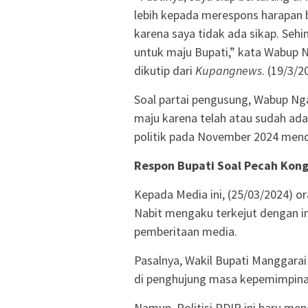
lebih kepada merespons harapan b
karena saya tidak ada sikap. Sehi
untuk maju Bupati,” kata Wabup N
dikutip dari
Kupangnews
. (19/3/2
Soal partai pengusung, Wabup Ng
maju karena telah atau sudah ad
politik pada November 2024 men
Respon Bupati Soal Pecah Kong
Kepada Media ini, (25/03/2024) o
Nabit mengaku terkejut dengan i
pemberitaan media.
Pasalnya, Wakil Bupati Manggarai
di penghujung masa kepemimpina
Namun, Politisi PDIP ini baru me