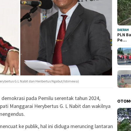
DAERAH
PLN Ba
Pe…
Herybertus G.L Nabit dan Heribertus Ngabut/Istimewa)
 demokrasi pada Pemilu serentak tahun 2024,
OTOM
ati Manggarai Herybertus G. L Nabit dan wakilnya
 mengendus.
encuat ke publik, hal ini diduga meruncing lantaran