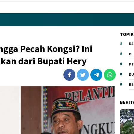
TOPIK
KA
gga Pecah Kongsi? Ini
PL
kan dari Bupati Hery
PT
BU
BE
BERIT