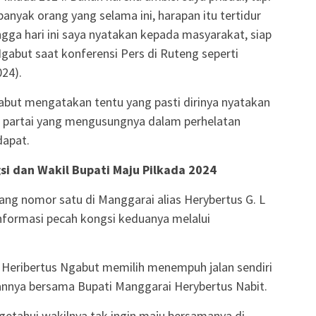
anyak orang yang selama ini, harapan itu tertidur
ngga hari ini saya nyatakan kepada masyarakat, siap
gabut saat konferensi Pers di Ruteng seperti
024).
abut mengatakan tentu yang pasti dirinya nyatakan
a partai yang mengusungnya dalam perhelatan
dapat.
si dan Wakil Bupati Maju Pilkada 2024
rang nomor satu di Manggarai alias Herybertus G. L
nformasi pecah kongsi keduanya melalui
 Heribertus Ngabut memilih menempuh jalan sendiri
nnya bersama Bupati Manggarai Herybertus Nabit.
ngetahui wakilnya tak ingin maju bersamanya di