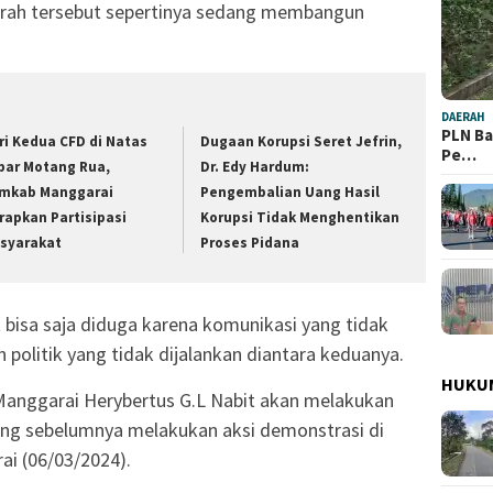
erah tersebut sepertinya sedang membangun
DAERAH
PLN Ba
ri Kedua CFD di Natas
Dugaan Korupsi Seret Jefrin,
Pe…
bar Motang Rua,
Dr. Edy Hardum:
mkab Manggarai
Pengembalian Uang Hasil
rapkan Partisipasi
Korupsi Tidak Menghentikan
syarakat
Proses Pidana
 bisa saja diduga karena komunikasi yang tidak
politik yang tidak dijalankan diantara keduanya.
HUKU
i Manggarai Herybertus G.L Nabit akan melakukan
ng sebelumnya melakukan aksi demonstrasi di
i (06/03/2024).