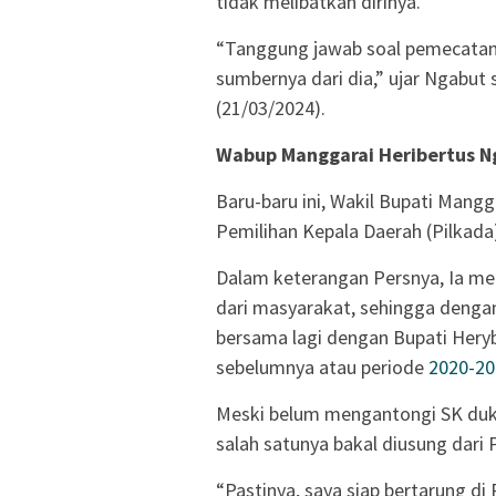
tidak melibatkan dirinya.
“Tanggung jawab soal pemecatan 
sumbernya dari dia,” ujar Ngabut s
(21/03/2024).
Wabup Manggarai Heribertus Ng
Baru-baru ini, Wakil Bupati Mangg
Pemilihan Kepala Daerah (Pilkada
Dalam keterangan Persnya, Ia m
dari masyarakat, sehingga dengan
bersama lagi dengan Bupati Hery
sebelumnya atau periode
2020-20
Meski belum mengantongi SK duku
salah satunya bakal diusung dari P
“Pastinya, saya siap bertarung di 