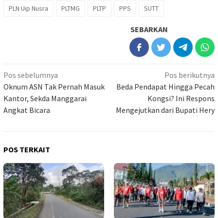
PLN Uip Nusra
PLTMG
PLTP
PPS
SUTT
SEBARKAN
Navigasi
Pos sebelumnya
Pos berikutnya
pos
Oknum ASN Tak Pernah Masuk
Beda Pendapat Hingga Pecah
Kantor, Sekda Manggarai
Kongsi? Ini Respons
Angkat Bicara
Mengejutkan dari Bupati Hery
POS TERKAIT