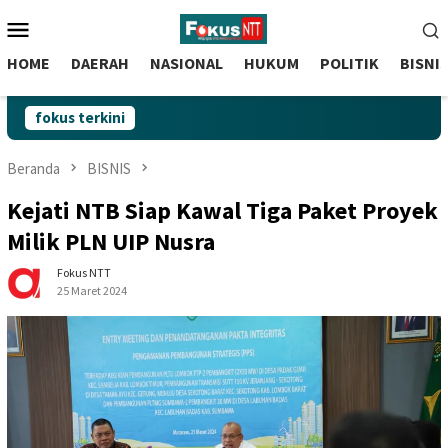
skip
Menu
to
Mobile
content
HOME
DAERAH
NASIONAL
HUKUM
POLITIK
BISNI
fokus terkini
Beranda
BISNIS
Kejati NTB Siap Kawal Tiga Paket Proyek
Milik PLN UIP Nusra
Fokus NTT
25 Maret 2024