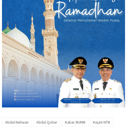
Abdul Nahwan
Abdul Qohar
Kabar BUMN
Kejati NTB