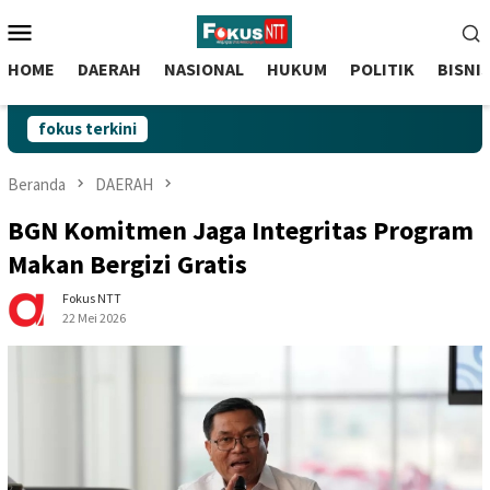
skip
Menu
to
Mobile
content
HOME
DAERAH
NASIONAL
HUKUM
POLITIK
BISNI
fokus terkini
Beranda
DAERAH
BGN Komitmen Jaga Integritas Program
Makan Bergizi Gratis
Fokus NTT
22 Mei 2026