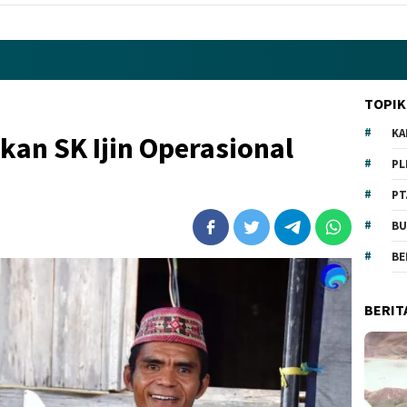
TOPIK
KA
kan SK Ijin Operasional
PL
PT
BU
BE
BERIT