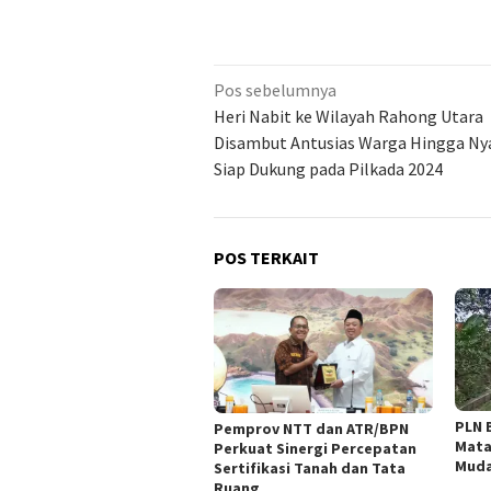
Navigasi
Pos sebelumnya
pos
Heri Nabit ke Wilayah Rahong Utara
Disambut Antusias Warga Hingga Ny
Siap Dukung pada Pilkada 2024
POS TERKAIT
PLN 
Pemprov NTT dan ATR/BPN
Mata
Perkuat Sinergi Percepatan
Muda
Sertifikasi Tanah dan Tata
Ruang