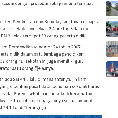
h sesuai dengan prosedur sebagaimana termuat
enteri Pendidikan dan Kebudayaan, tanah disiapkan
an di sekolah ini seluas 2,4 hektar. Selain itu
PN 2 Lelak terdapat 33 orang peserta didik.
alam Permendikbud nomor 24 tahun 2007
erta didik dalam satu lembaga pendidikan
2 orang “Di sekolah ini juga memiliki guru
ator satu orang ,”jelasnya.
h ada SMPN 2 lalu di mana satunya.Ijin kami
yang diberikan pusat data, pendirian sekolah harus
berada. Karena sekolah ini berada di kecamatan
diwar kita ubah kelembagaannya sesuai amanat
SMPN 1 Lelak,”terangnya