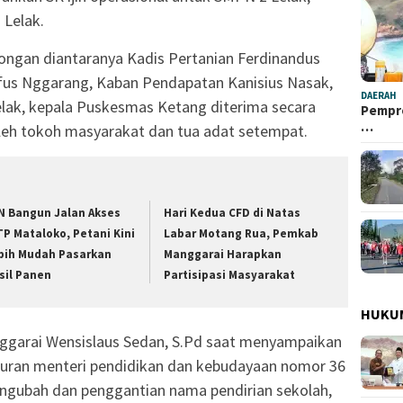
 Lelak.
bongan diantaranya Kadis Pertanian Ferdinandus
us Nggarang, Kaban Pendapatan Kanisius Nasak,
DAERAH
lak, kepala Puskesmas Ketang diterima secara
Pempro
…
leh tokoh masyarakat dan tua adat setempat.
N Bangun Jalan Akses
Hari Kedua CFD di Natas
TP Mataloko, Petani Kini
Labar Motang Rua, Pemkab
bih Mudah Pasarkan
Manggarai Harapkan
sil Panen
Partisipasi Masyarakat
HUKU
ggarai Wensislaus Sedan, S.Pd saat menyampaikan
aturan menteri pendidikan dan kebudayaan nomor 36
engubah dan penggantian nama pendirian sekolah,