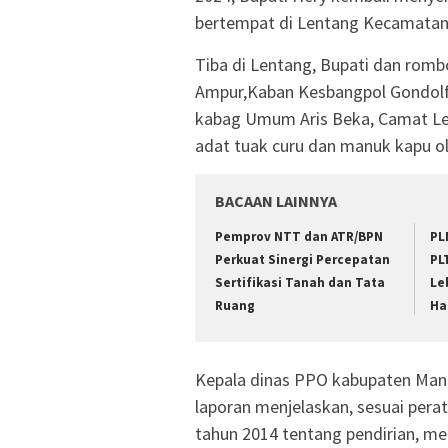
bertempat di Lentang Kecamatan
Tiba di Lentang, Bupati dan rom
Ampur,Kaban Kesbangpol Gondolf
kabag Umum Aris Beka, Camat Le
adat tuak curu dan manuk kapu o
BACAAN LAINNYA
Pemprov NTT dan ATR/BPN
PL
Perkuat Sinergi Percepatan
PL
Sertifikasi Tanah dan Tata
Le
Ruang
Ha
Kepala dinas PPO kabupaten Man
laporan menjelaskan, sesuai per
tahun 2014 tentang pendirian, m