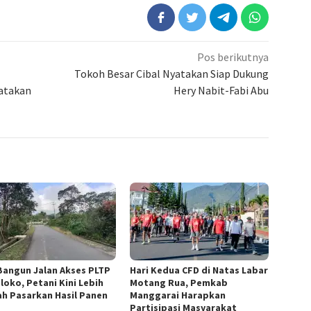
Pos berikutnya
Tokoh Besar Cibal Nyatakan Siap Dukung
atakan
Hery Nabit-Fabi Abu
Bangun Jalan Akses PLTP
Hari Kedua CFD di Natas Labar
loko, Petani Kini Lebih
Motang Rua, Pemkab
h Pasarkan Hasil Panen
Manggarai Harapkan
Partisipasi Masyarakat