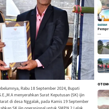
DAERAH
Pempro
…
OTOM
sebelumnya, Rabu 18 September 2024, Bupati
S.E.,M.A menyerahkan Surat Keputusan (SK) ijin
arat di desa Nggalak, pada Kamis 19 September
ahkan SK ijin operasional untuk SMPN 2 Lelak,