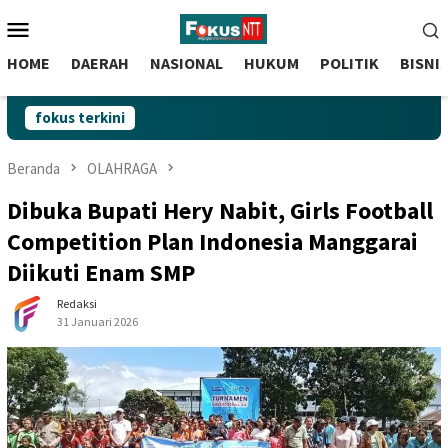
skip
Menu
to
Mobile
content
HOME
DAERAH
NASIONAL
HUKUM
POLITIK
BISNI
fokus terkini
Beranda
OLAHRAGA
Dibuka Bupati Hery Nabit, Girls Football
Competition Plan Indonesia Manggarai
Diikuti Enam SMP
Redaksi
31 Januari 2026