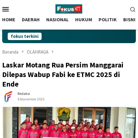
skip
Menu
to
Mobile
content
HOME
DAERAH
NASIONAL
HUKUM
POLITIK
BISNI
fokus terkini
Beranda
OLAHRAGA
Laskar Motang Rua Persim Manggarai
Dilepas Wabup Fabi ke ETMC 2025 di
Ende
Redaksi
6 November 2025