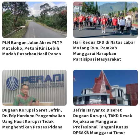
Hari Kedua CFD di Natas Labar
PLN Bangun Jalan Akses PLTP
Motang Rua, Pemkab
Mataloko, Petani Kini Lebih
Manggarai Harapkan
Mudah Pasarkan Hasil Panen
Partisipasi Masyarakat
Dugaan Korupsi Seret Jefrin,
Jefrin Haryanto Diseret
Dr. Edy Hardum: Pengembalian
Dugaan Korupsi, TAKD Desak
Uang Hasil Korupsi Tidak
Kejaksaan Manggarai
Menghentikan Proses Pidana
Profesional Tangani Kasus
DP3AKB Manggarai Timur