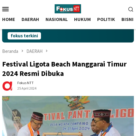
skip
Menu
to
Mobile
content
HOME
DAERAH
NASIONAL
HUKUM
POLITIK
BISNI
fokus terkini
Beranda
DAERAH
Festival Ligota Beach Manggarai Timur
2024 Resmi Dibuka
Fokus NTT
25 April 2024