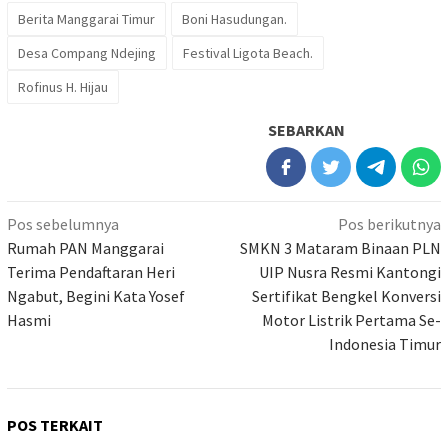
Berita Manggarai Timur
Boni Hasudungan.
Desa Compang Ndejing
Festival Ligota Beach.
Rofinus H. Hijau
SEBARKAN
Navigasi
Pos sebelumnya
Pos berikutnya
pos
Rumah PAN Manggarai
SMKN 3 Mataram Binaan PLN
Terima Pendaftaran Heri
UIP Nusra Resmi Kantongi
Ngabut, Begini Kata Yosef
Sertifikat Bengkel Konversi
Hasmi
Motor Listrik Pertama Se-
Indonesia Timur
POS TERKAIT