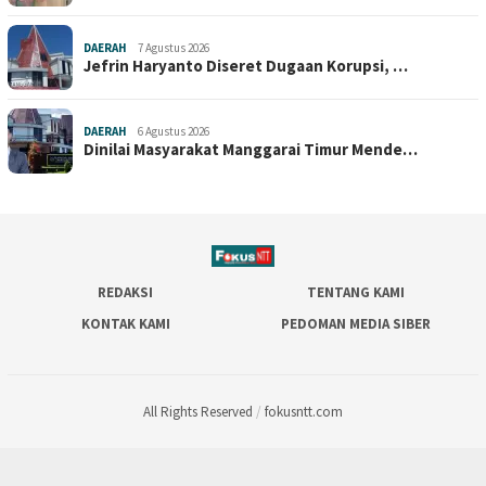
DAERAH
7 Agustus 2026
Jefrin Haryanto Diseret Dugaan Korupsi, …
DAERAH
6 Agustus 2026
Dinilai Masyarakat Manggarai Timur Mende…
REDAKSI
TENTANG KAMI
KONTAK KAMI
PEDOMAN MEDIA SIBER
All Rights Reserved
/
fokusntt.com