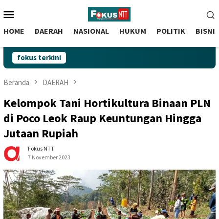
skip
Menu
to
Mobile
content
HOME
DAERAH
NASIONAL
HUKUM
POLITIK
BISNI
fokus terkini
Beranda
DAERAH
Kelompok Tani Hortikultura Binaan PLN
di Poco Leok Raup Keuntungan Hingga
Jutaan Rupiah
Fokus NTT
7 November 2023