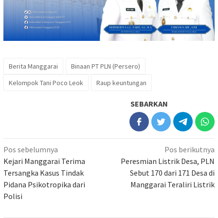
Berita Manggarai
Binaan PT PLN (Persero)
Kelompok Tani Poco Leok
Raup keuntungan
SEBARKAN
Navigasi
Pos sebelumnya
Pos berikutnya
pos
Kejari Manggarai Terima
Peresmian Listrik Desa, PLN
Tersangka Kasus Tindak
Sebut 170 dari 171 Desa di
Pidana Psikotropika dari
Manggarai Teraliri Listrik
Polisi