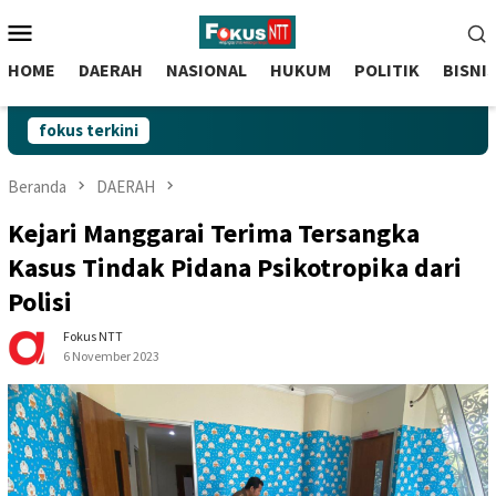
skip
Menu
to
Mobile
content
HOME
DAERAH
NASIONAL
HUKUM
POLITIK
BISNI
fokus terkini
Beranda
DAERAH
Kejari Manggarai Terima Tersangka
Kasus Tindak Pidana Psikotropika dari
Polisi
Fokus NTT
6 November 2023