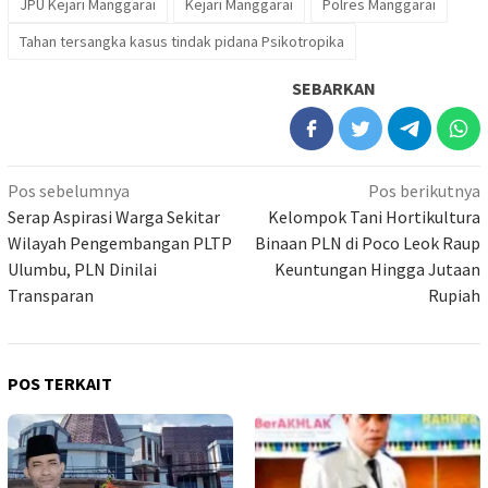
JPU Kejari Manggarai
Kejari Manggarai
Polres Manggarai
Tahan tersangka kasus tindak pidana Psikotropika
SEBARKAN
Navigasi
Pos sebelumnya
Pos berikutnya
pos
Serap Aspirasi Warga Sekitar
Kelompok Tani Hortikultura
Wilayah Pengembangan PLTP
Binaan PLN di Poco Leok Raup
Ulumbu, PLN Dinilai
Keuntungan Hingga Jutaan
Transparan
Rupiah
POS TERKAIT