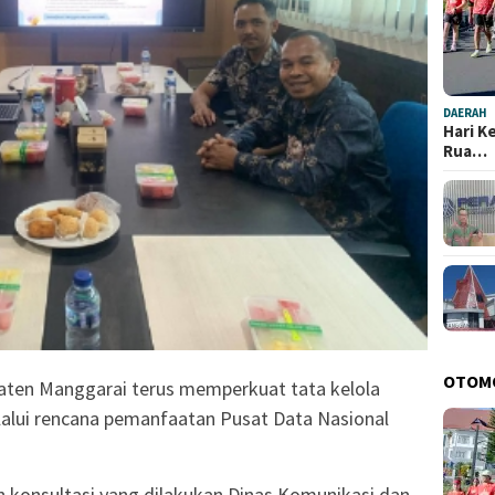
DAERAH
Hari K
Rua…
OTOM
ten Manggarai terus memperkuat tata kelola
lalui rencana pemanfaatan Pusat Data Nasional
 konsultasi yang dilakukan Dinas Komunikasi dan