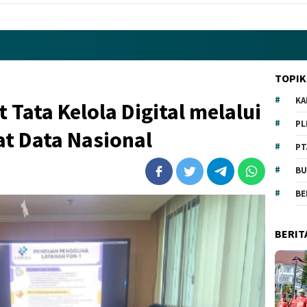
TOPIK
KA
 Tata Kelola Digital melalui
PL
t Data Nasional
PT
BU
BE
BERIT