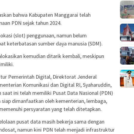
laskan bahwa Kabupaten Manggarai telah
aan PDN sejak tahun 2024.
alokasi (slot) penggunaan, namun belum
bat keterbatasan sumber daya manusia (SDM).
ialokasikan kemudian ditarik kembali, meskipun
iliki.
ktur Pemerintah Digital, Direktorat Jenderal
menterian Komunikasi dan Digital RI, Syaharuddin,
aat ini telah memiliki Pusat Data Nasional (PDN)
n siap dimanfaatkan oleh kementerian, lembaga,
memenuhi persyaratan yang telah ditetapkan.
elolaan pusat data masih bekerja sama dengan
ndosat, namun kini PDN telah menjadi infrastruktur