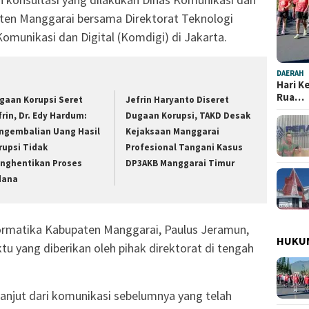
ten Manggarai bersama Direktorat Teknologi
omunikasi dan Digital (Komdigi) di Jakarta.
DAERAH
Hari K
Rua…
gaan Korupsi Seret
Jefrin Haryanto Diseret
frin, Dr. Edy Hardum:
Dugaan Korupsi, TAKD Desak
ngembalian Uang Hasil
Kejaksaan Manggarai
rupsi Tidak
Profesional Tangani Kasus
nghentikan Proses
DP3AKB Manggarai Timur
dana
ormatika Kabupaten Manggarai, Paulus Jeramun,
HUKU
u yang diberikan oleh pihak direktorat di tengah
anjut dari komunikasi sebelumnya yang telah