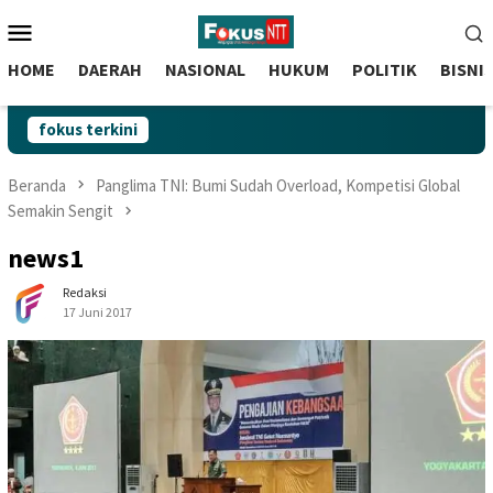
skip
Menu
to
Mobile
content
HOME
DAERAH
NASIONAL
HUKUM
POLITIK
BISNI
fokus terkini
Beranda
Panglima TNI: Bumi Sudah Overload, Kompetisi Global
Semakin Sengit
news1
Redaksi
17 Juni 2017