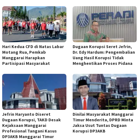
Hari Kedua CFD di Natas Labar
Dugaan Korupsi Seret Jefrin,
Motang Rua, Pemkab
Dr. Edy Hardum: Pengembalian
Manggarai Harapkan
Uang Hasil Korupsi Tidak
Partisipasi Masyarakat
Menghentikan Proses Pidana
Jefrin Haryanto Diseret
Dinilai Masyarakat Manggarai
Dugaan Korupsi, TAKD Desak
Timur Menderita, DPRD Minta
Kejaksaan Manggarai
Jaksa Usut Tuntas Dugaan
Profesional Tangani Kasus
Korupsi DP3AKB
DP3AKB Manggarai Timur