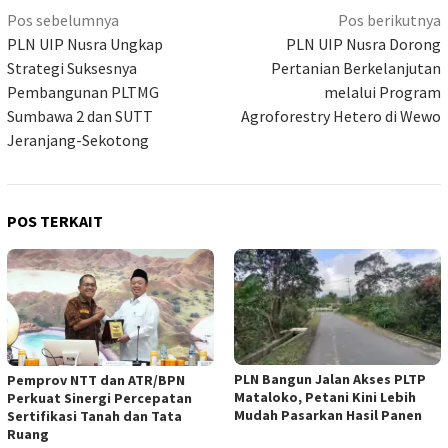
Navigasi
Pos sebelumnya
Pos berikutnya
pos
PLN UIP Nusra Ungkap
PLN UIP Nusra Dorong
Strategi Suksesnya
Pertanian Berkelanjutan
Pembangunan PLTMG
melalui Program
Sumbawa 2 dan SUTT
Agroforestry Hetero di Wewo
Jeranjang-Sekotong
POS TERKAIT
PLN Bangun Jalan Akses PLTP
Pemprov NTT dan ATR/BPN
Mataloko, Petani Kini Lebih
Perkuat Sinergi Percepatan
Mudah Pasarkan Hasil Panen
Sertifikasi Tanah dan Tata
Ruang