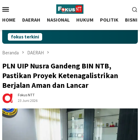
skip
Menu
to
Mobile
content
HOME
DAERAH
NASIONAL
HUKUM
POLITIK
BISNI
fokus terkini
Beranda
DAERAH
PLN UIP Nusra Gandeng BIN NTB,
Pastikan Proyek Ketenagalistrikan
Berjalan Aman dan Lancar
Fokus NTT
23 Juni 2026