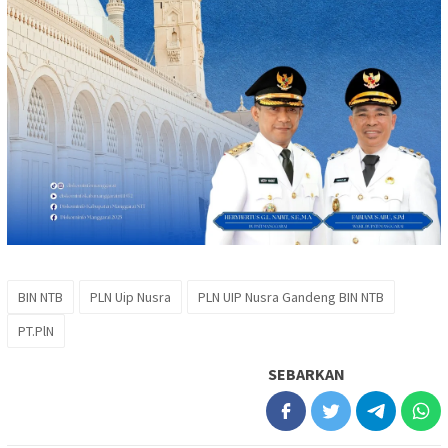
BIN NTB
PLN Uip Nusra
PLN UIP Nusra Gandeng BIN NTB
PT.PlN
SEBARKAN