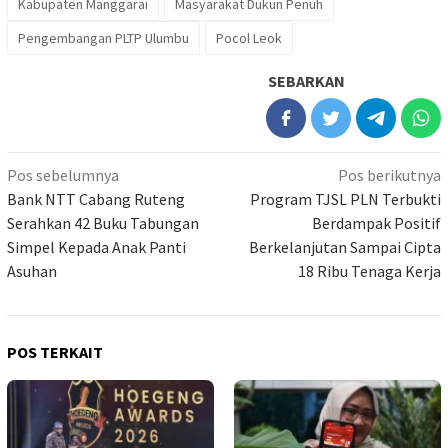
Kabupaten Manggarai
Masyarakat Dukun Penuh
Pengembangan PLTP Ulumbu
Pocol Leok
SEBARKAN
Navigasi
Pos sebelumnya
Pos berikutnya
pos
Bank NTT Cabang Ruteng
Program TJSL PLN Terbukti
Serahkan 42 Buku Tabungan
Berdampak Positif
Simpel Kepada Anak Panti
Berkelanjutan Sampai Cipta
Asuhan
18 Ribu Tenaga Kerja
POS TERKAIT