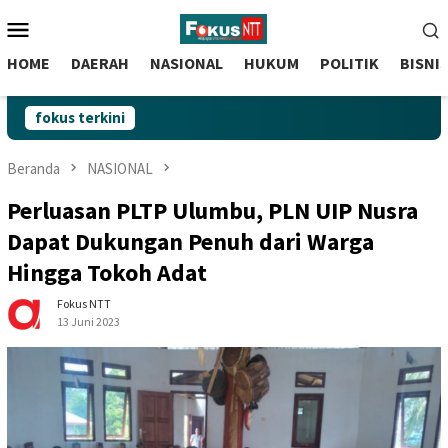
skip
Menu
to
Mobile
content
HOME
DAERAH
NASIONAL
HUKUM
POLITIK
BISNI
fokus terkini
Beranda
NASIONAL
Perluasan PLTP Ulumbu, PLN UIP Nusra
Dapat Dukungan Penuh dari Warga
Hingga Tokoh Adat
Fokus NTT
13 Juni 2023