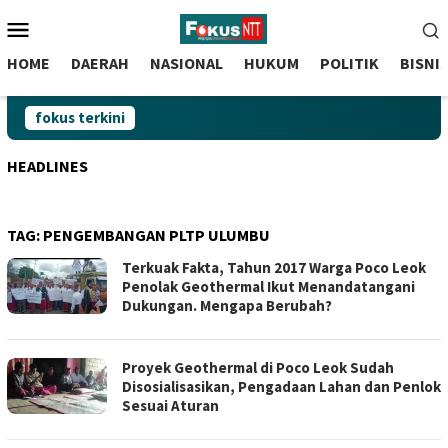
skip
Menu
to
Mobile
content
HOME
DAERAH
NASIONAL
HUKUM
POLITIK
BISNI
fokus terkini
HEADLINES
TAG:
PENGEMBANGAN PLTP ULUMBU
Terkuak Fakta, Tahun 2017 Warga Poco Leok
Penolak Geothermal Ikut Menandatangani
Dukungan. Mengapa Berubah?
Proyek Geothermal di Poco Leok Sudah
Disosialisasikan, Pengadaan Lahan dan Penlok
Sesuai Aturan