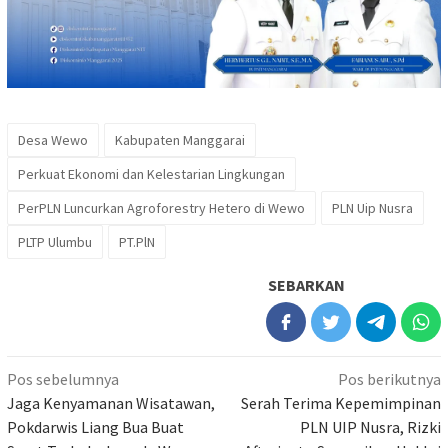
Desa Wewo
Kabupaten Manggarai
Perkuat Ekonomi dan Kelestarian Lingkungan
PerPLN Luncurkan Agroforestry Hetero di Wewo
PLN Uip Nusra
PLTP Ulumbu
PT.PlN
SEBARKAN
Navigasi
Pos sebelumnya
Pos berikutnya
pos
Jaga Kenyamanan Wisatawan,
Serah Terima Kepemimpinan
Pokdarwis Liang Bua Buat
PLN UIP Nusra, Rizki