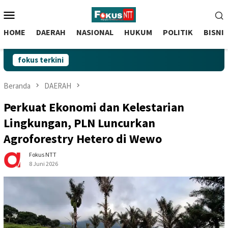
skip
Menu
to
Mobile
content
HOME
DAERAH
NASIONAL
HUKUM
POLITIK
BISNI
fokus terkini
Beranda
DAERAH
Perkuat Ekonomi dan Kelestarian
Lingkungan, PLN Luncurkan
Agroforestry Hetero di Wewo
Fokus NTT
8 Juni 2026