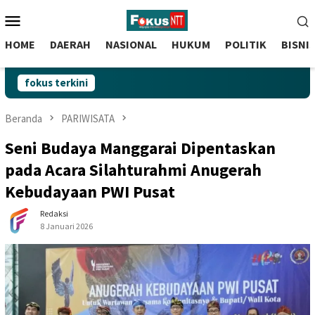
skip
Menu
to
Mobile
content
HOME
DAERAH
NASIONAL
HUKUM
POLITIK
BISNI
fokus terkini
Beranda
PARIWISATA
Seni Budaya Manggarai Dipentaskan
pada Acara Silahturahmi Anugerah
Kebudayaan PWI Pusat
Redaksi
8 Januari 2026