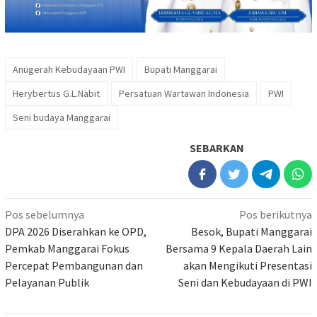
Anugerah Kebudayaan PWI
Bupati Manggarai
Herybertus G.L.Nabit
Persatuan Wartawan Indonesia
PWI
Seni budaya Manggarai
SEBARKAN
Navigasi
Pos sebelumnya
Pos berikutnya
pos
DPA 2026 Diserahkan ke OPD,
Besok, Bupati Manggarai
Pemkab Manggarai Fokus
Bersama 9 Kepala Daerah Lain
Percepat Pembangunan dan
akan Mengikuti Presentasi
Pelayanan Publik
Seni dan Kebudayaan di PWI