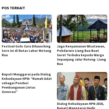
POS TERKAIT
Festival Golo Curu Dilaunching
Jaga Kenyamanan Wisatawan,
Sore ini di Natas Labar Motang
Pokdarwis Liang Bua Buat
Rua
Surat Terbuka kepada Warga
Sepanjang Jalur Ruteng- Liang
Bua
Bupati Manggarai pada Dialog
Kebudayaan HPN: “Rumah Adat
sebagai Pondasi
Pembangunan Lintas
Generasi”
Dialog Kebudayaan HPN 2026,
Bupati Manggarai Hadir