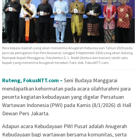
Para kepala daerah yang akan menerima Anugerah Kebudayaan Tahun 2026 pada
puncak peringatan Hari Pers Nasional, tanggal 9 September 2026 yang akan datang.
Nampak bupati Manggarai, Herybertus G. L. Nabit (kedua dari kanan) salah satu
bupati yang menerima Anugerah tersebut. Foto: dok. FokusNTT.com.
Ruteng, FokusNTT.com –
Seni Budaya Manggarai
mendapatkan kehormatan pada acara silahturahmi para
peserta kegiatan kebudayaan yang digelar Persatuan
Wartawan Indonesia (PWI) pada Kamis (8/1/2026) di Hall
Dewan Pers Jakarta.
Adapun acara Kebudayaan PWI Pusat adalah Anugerah
Kebudayaan bagi wartawan bersama komunitas, serta