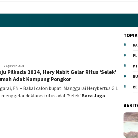
TOPIK
KA
PL
PT
H
Fokus
7 Agustus 2024
ju Pilkada 2024, Hery Nabit Gelar Ritus ‘Selek’
NTT
BU
umah Adat Kampung Pongkor
BE
arai, FN – Bakal calon bupati Manggarai Herybertus G.L
 menggelar deklarasi ritus adat ‘Selek’
Baca Juga
BERIT