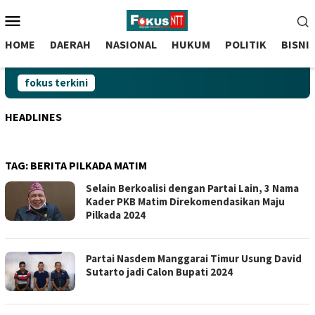
skip
Menu
to
Mobile
content
HOME
DAERAH
NASIONAL
HUKUM
POLITIK
BISNI
fokus terkini
HEADLINES
TAG:
BERITA PILKADA MATIM
Selain Berkoalisi dengan Partai Lain, 3 Nama
Kader PKB Matim Direkomendasikan Maju
Pilkada 2024
Partai Nasdem Manggarai Timur Usung David
Sutarto jadi Calon Bupati 2024