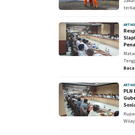
Jakar
terba
ARTIKE
Resp
Siap
Pena
Mata
Tengg
Baca
ARTIKE
PLN 
Gube
Sosi
Kupa
Wila