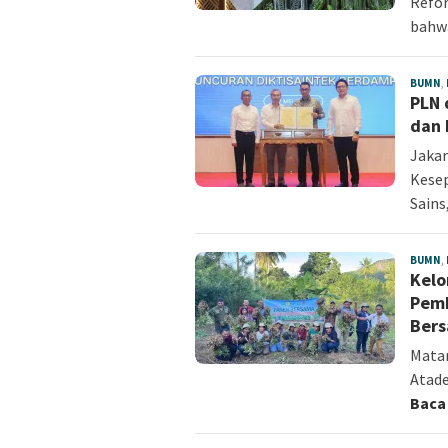
Refor
bahw
BUMN
,
PLN 
dan 
Jaka
Kese
Sains
BUMN
,
Kelo
Pemb
Ber
Mata
Atade
Baca