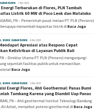
KABAR BUMN
Angelina
7 Mei 2025
 Energi Terbarukan di Flores, PLN Tambah
Sonia
sitas Listrik 60 MW di Poco Leok dan Mataloko
ARAI, FN – Pemerintah pusat melaui PT. PLN (Persero)
 berupaya menambah kapasitas listrik di
Baca Juga
L
,
BUMN
,
KABAR BUMN
Angelina
6 Mei 2025
Mendapat Apresiasi atas Respons Cepat
Sonia
hkan Kelistrikan di Layanan Publik Bali
FN – Direktur Utama PT PLN (Persero) mengunjungi
ung sejumlah fasilitas publik untuk memastikan
asional
Baca Juga
L
,
BUMN
,
KABAR BUMN
Angelina
5 Mei 2025
sisi Energi Flores, Ahli Geothermal: Panas Bumi
Sonia
nlah Tambang Karena yang Diambil Uap Panas
AM, FN – Ahli geothermal Institut Teknologi Bandung
, Ali Ashat, menyebut potensi geothermal di
Baca Juga