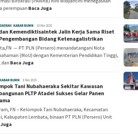
masi Birokrasi (PANRB) Rini Widyantini menegaskan
a perempuan
Baca Juga
DAERAH
,
KABAR BUMN
Angelina
10 Mei 2025
dan Kemendiktisaintek Jalin Kerja Sama Riset
Sonia
Pengembangan Bidang Ketenagalistrikan
rta,FN — PT PLN (Persero) menandatangani Nota
pahaman (MoU) dengan Kementerian Pendidikan Tinggi,
, dan
Baca Juga
KABAR BUMN
Angelina
8 Mei 2025
mpok Tani Nubahaeraka Sekitar Kawasan
Sonia
angunan PLTP Atadei Sukses Gelar Panen
sama
ram, FN – Kelompok Tani Nubahaeraka, Kecamatan
i, Kabupaten Lembata, binaan PT PLN (Persero) Unit
 Juga