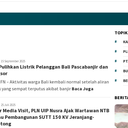
TOPIK
KA
PL
PT
ngelina
15 September 2025
Pulihkan Listrik Pelanggan Bali Pascabanjir dan
onia
BU
sor
BE
 FN – Aktivitas warga Bali kembali normal setelah aliran
ik yang sempat terputus akibat banjir
Baca Juga
BERIT
ngelina
25 Juli 2025
r Media Visit, PLN UIP Nusra Ajak Wartawan NTB
onia
au Pembangunan SUTT 150 KV Jeranjang-
otong