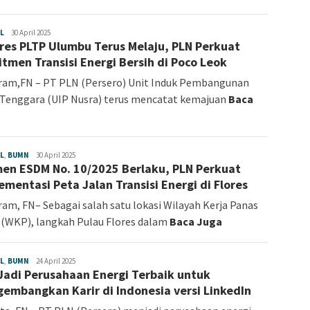
L
Angelina
30 April 2025
res PLTP Ulumbu Terus Melaju, PLN Perkuat
Sonia
tmen Transisi Energi Bersih di Poco Leok
ram,FN – PT PLN (Persero) Unit Induk Pembangunan
Tenggara (UIP Nusra) terus mencatat kemajuan
Baca
L
,
BUMN
Angelina
30 April 2025
en ESDM No. 10/2025 Berlaku, PLN Perkuat
Sonia
ementasi Peta Jalan Transisi Energi di Flores
am, FN– Sebagai salah satu lokasi Wilayah Kerja Panas
(WKP), langkah Pulau Flores dalam
Baca Juga
L
,
BUMN
Angelina
24 April 2025
Jadi Perusahaan Energi Terbaik untuk
Sonia
embangkan Karir di Indonesia versi LinkedIn