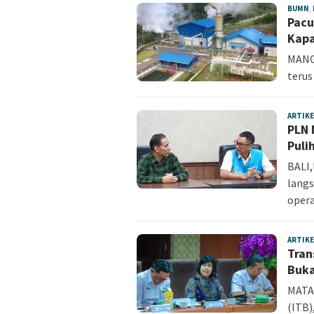
BUMN
,
Pacu
Kapa
MANGG
terus
ARTIKE
PLN 
Puli
BALI,
langs
oper
ARTIKE
Tran
Buka
MATAR
(ITB)