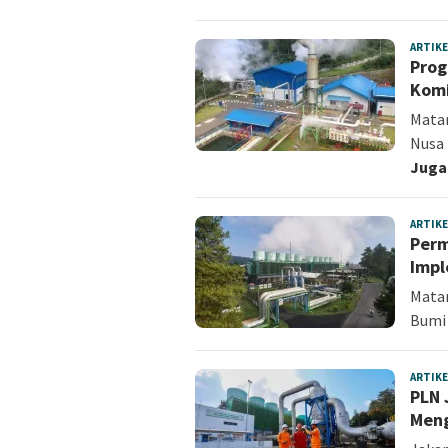
ARTIKE
Prog
Komi
Mata
Nusa 
Juga
ARTIKE
Perm
Impl
Matar
Bumi 
ARTIKE
PLN 
Meng