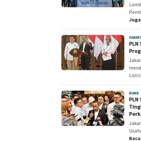
Lombo
Pemb
Juga
KABAR
PLN 
Prog
Jakar
mend
Listr
BUMN
A
PLN 
S
Ting
Perk
Jakar
Usaha
Baca