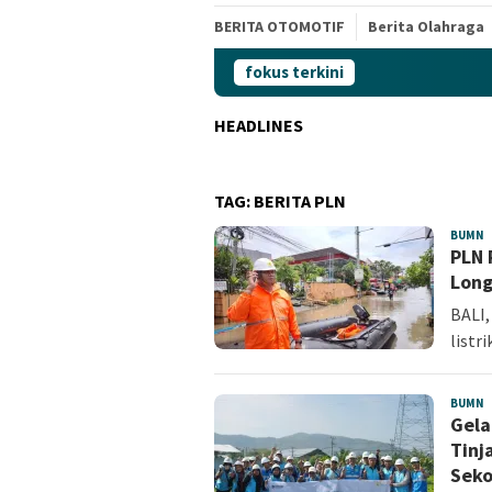
BERITA OTOMOTIF
Berita Olahraga
fokus terkini
HEADLINES
TAG:
BERITA PLN
BUMN
A
PLN 
S
Long
BALI,
listr
BUMN
A
Gela
S
Tinj
Sek