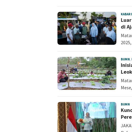
KABAR
Luar
di A
Matar
2025,
BUMN
,
Inis
Leok
Mata
Mese,
BUMN
A
Kunc
S
Pere
JAKA