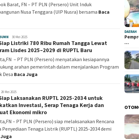
k Barat, FN – PT PLN (Persero) Unit Induk
angunan Nusa Tenggara (UIP Nusra) bersama
Baca
DAERAH
Pempro
 BUMN
Angelina
30 Mei 2025
…
Siap Listriki 780 Ribu Rumah Tangga Lewat
Sonia
ram Lisdes 2025–2029 di RUPTL Baru
ta,FN – PT PLN (Persero) menyatakan kesiapannya
ukung arahan pemerintah dalam menjalankan Program
ik Desa
Baca Juga
ngelina
28 Mei 2025
Siap Laksanakan RUPTL 2025-2034 untuk
onia
katkan Investasi, Serap Tenaga Kerja dan
OTOM
uat Ekonomi mikro
ta,FN – PT PLN (Persero) siap melaksanakan Rencana
 Penyediaan Tenaga Listrik (RUPTL) 2025-2034 demi
 Juga