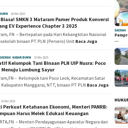
 BUMN
Fokus
26 Mei 2025
 Biasa! SMKN 3 Mataram Pamer Produk Konversi
NTT
jang EV Experience Chapter 3 2025
DAERAH
am, FN – Bertepatan pada Hari Kebangkitan Nasional
Pempro
…
 sekolah binaan PT PLN (Persero) Unit
Baca Juga
DAERAH
,
KABAR BUMN
Angelina
10 Mei 2025
iatif Kelompok Tani Binaan PLN UIP Nusra: Poco
Sonia
 Menuju Lumbung Sayur
ram,FN – Kelompok tani Poco Leok, Kecamatan Satar
 Kabupaten Manggarai, NTT, binaan PT PLN
Baca Juga
HUKU
ngelina
10 Mei 2025
i Perkuat Ketahanan Ekonomi, Menteri PANRB:
onia
mpuan Harus Melek Edukasi Keuangan
RTA,FN – Menteri Pendayagunaan Aparatur Negara dan