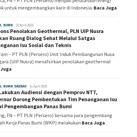
ta, FN – PT PLN (Persero) menjadi perusahaan energi
ik untuk mengembangkan karir di Indonesia.
Baca Juga
L
,
BUMN
Angelina
22 April 2025
ons Penolakan Geothermal, PLN UIP Nusra
Sonia
kan Ruang Dialog Sehat Melalui Satgas
nganan Isu Sosial dan Teknis
ram – PT PLN (Persero) Unit Induk Pembangunan Nusa
ara (UIP Nusra) menafsirkan penolakan geothermal
 Juga
L
,
BUMN
,
DAERAH
Angelina
11 April 2025
Lakukan Audiensi dengan Pemprov NTT,
Sonia
rnur Dorong Pembentukan Tim Penanganan Isu
al Pengembangan Panas Bumi
ng, FN – PT PLN (Persero) bersama para pengembang
yah Kerja Panas Bumi (WKP) melakukan
Baca Juga