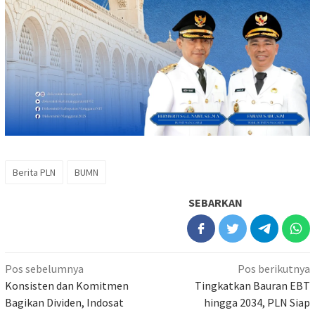
Berita PLN
BUMN
SEBARKAN
Navigasi
Pos sebelumnya
Pos berikutnya
pos
Konsisten dan Komitmen
Tingkatkan Bauran EBT
Bagikan Dividen, Indosat
hingga 2034, PLN Siap