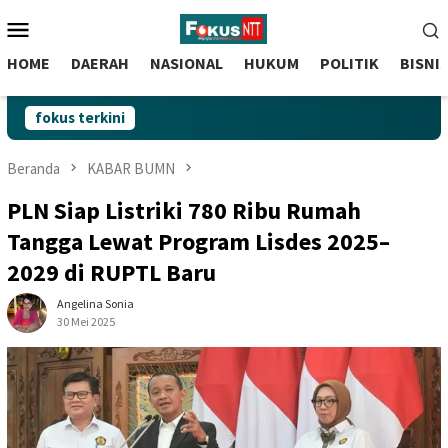
skip
Menu
to
Mobile
content
HOME
DAERAH
NASIONAL
HUKUM
POLITIK
BISNI
fokus terkini
Beranda
KABAR BUMN
PLN Siap Listriki 780 Ribu Rumah
Tangga Lewat Program Lisdes 2025–
2029 di RUPTL Baru
Angelina Sonia
30 Mei 2025