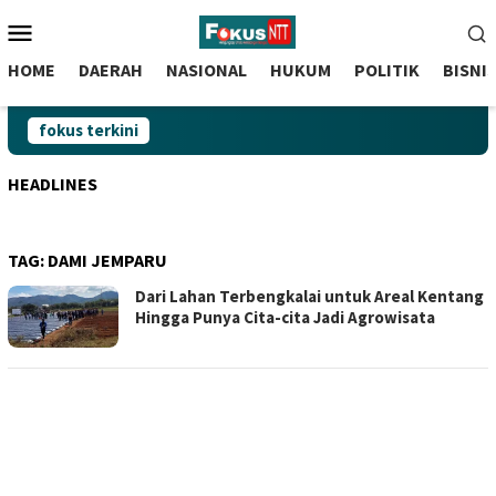
skip
Menu
to
Mobile
content
HOME
DAERAH
NASIONAL
HUKUM
POLITIK
BISNI
fokus terkini
HEADLINES
TAG:
DAMI JEMPARU
Dari Lahan Terbengkalai untuk Areal Kentang
Hingga Punya Cita-cita Jadi Agrowisata