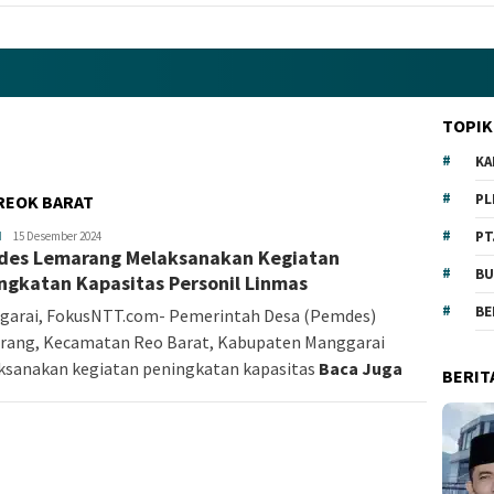
TOPIK
KA
PL
REOK BARAT
PT
H
redaksi
15 Desember 2024
es Lemarang Melaksanakan Kegiatan
BU
ngkatan Kapasitas Personil Linmas
BE
garai, FokusNTT.com- Pemerintah Desa (Pemdes)
rang, Kecamatan Reo Barat, Kabupaten Manggarai
ksanakan kegiatan peningkatan kapasitas
Baca Juga
BERIT