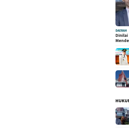
DAERAH
Dinila
Mend
HUKU