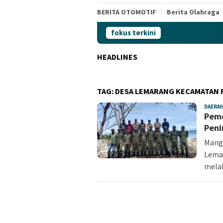
BERITA OTOMOTIF
Berita Olahraga
fokus terkini
HEADLINES
TAG:
DESA LEMARANG KECAMATAN 
DAERA
Pemd
Peni
Mang
Lema
mela