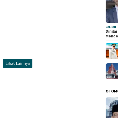
DAERAH
Dinila
Mend
Lihat Lainnya
OTOM