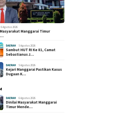
6 Agustus 2026
i Masyarakat Manggarai Timur
e…
DAERAH
5 Agustus 2026
Sambut HUT RI Ke 81, Camat
Sebastianus J…
DAERAH
5 Agustus 2026
Kejari Manggarai Pastikan Kasus
Dugaan K…
M
DAERAH
6 Agustus 2026
Dinilai Masyarakat Manggarai
Timur Mende…