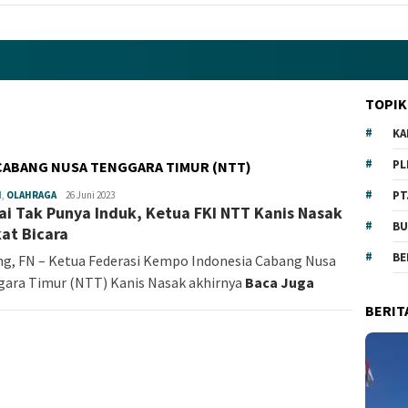
TOPIK
KA
PL
CABANG NUSA TENGGARA TIMUR (NTT)
PT
H
,
OLAHRAGA
Fokus
26 Juni 2023
lai Tak Punya Induk, Ketua FKI NTT Kanis Nasak
NTT
BU
at Bicara
BE
g, FN – Ketua Federasi Kempo Indonesia Cabang Nusa
ara Timur (NTT) Kanis Nasak akhirnya
Baca Juga
BERIT