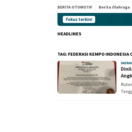
BERITA OTOMOTIF
Berita Olahraga
fokus terkini
HEADLINES
TAG:
FEDERASI KEMPO INDONESIA 
DAERA
Dini
Angk
Ruten
Tengg