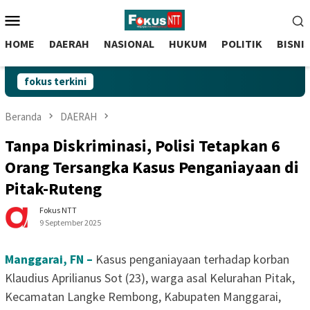
skip
Menu
to
Mobile
content
HOME
DAERAH
NASIONAL
HUKUM
POLITIK
BISNI
fokus terkini
Beranda
DAERAH
Tanpa Diskriminasi, Polisi Tetapkan 6
Orang Tersangka Kasus Penganiayaan di
Pitak-Ruteng
Fokus NTT
9 September 2025
Manggarai, FN –
Kasus penganiayaan terhadap korban
Klaudius Aprilianus Sot (23), warga asal Kelurahan Pitak,
Kecamatan Langke Rembong, Kabupaten Manggarai,