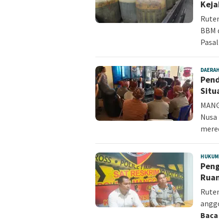
Kej
Rute
BBM d
Pasal
DAERA
Pend
Situ
MANGG
Nusa 
mer
HUKUM
Peng
Ruan
Ruten
anggo
Baca