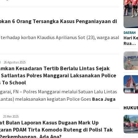
tapkan 6 Orang Tersangka Kasus Penganiayaan di
DAERAH
terhadap korban Klaudius Aprilianus Sot (23), warga asal
Hari K
Rua…
H
Fokus
26 Agustus 2025
mkan Kesadaran Tertib Berlalu Lintas Sejak
NTT
, Satlantas Polres Manggarai Laksanakan Police
 To School
arai, FN – Polres Manggarai melalui Satuan Lalu Lintas
Lantas) melaksanakan kegiatan Police Goes
Baca Juga
HUKU
Fokus
25 Mei 2025
t Bulan Laporan Kasus Dugaan Mark Up
NTT
aran PDAM Tirta Komodo Ruteng di Polisi Tak
Perkembangan, Ada Apa?