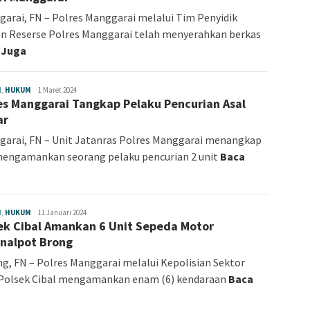
arai, FN – Polres Manggarai melalui Tim Penyidik
n Reserse Polres Manggarai telah menyerahkan berkas
 Juga
H
,
HUKUM
Fokus
1 Maret 2024
es Manggarai Tangkap Pelaku Pencurian Asal
NTT
ar
arai, FN – Unit Jatanras Polres Manggarai menangkap
engamankan seorang pelaku pencurian 2 unit
Baca
H
,
HUKUM
Fokus
11 Januari 2024
ek Cibal Amankan 6 Unit Sepeda Motor
NTT
nalpot Brong
g, FN – Polres Manggarai melalui Kepolisian Sektor
 Polsek Cibal mengamankan enam (6) kendaraan
Baca