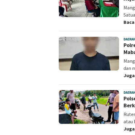
Mangg
Satua
Baca
DAERA
Polr
Mab
Mangg
dan m
Juga
DAERA
Pols
Berk
Ruten
atau
Juga