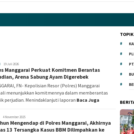
TOPIK
KA
PL
PT
H
Fokus
19 Juli 2026
es Manggarai Perkuat Komitmen Berantas
NTT
BU
udian, Arena Sabung Ayam Digerebek
BE
ARAI, FN- Kepolisian Resor (Polres) Manggarai
ali menunjukkan komitmennya dalam memberantas
ik perjudian. Menindaklanjuti laporan
Baca Juga
BERIT
redaksi
4 November 2025
hun Mengendap di Polres Manggarai, Akhirnya
as 13 Tersangka Kasus BBM Dilimpahkan ke