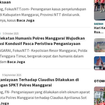
aksaan
ng, FokusNTT.com- Penanganan kasus penyelundupan
i Kabupaten Manggarai, Provinsi NTT dinilai unik.
nya, kasus
Baca Juga
DAERAH
Hari K
Rua…
H
Fokus
5 Oktober 2025
ekatan Humanis Polres Manggarai Wujudkan
NTT
asi Kondusif Pasca Peristiwa Penganiayaan
ARAI, FokusNTT- Kepolisian Resor Manggarai, Polda
Tenggara Timur, bergerak cepat dan humanis dalam
edam
Baca Juga
redaksi
9 September 2025
aniayaan Terhadap Claudius Dilakukan di
OTOM
gan SPKT Polres Manggarai
g, FN- Penganiayaan yang dilakukan oleh oknum aparat
ta Polres Manggarai terhadap Claudius Aprilianus Sot
 Juga