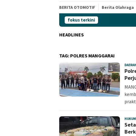
BERITA OTOMOTIF
Berita Olahraga
fokus terkini
HEADLINES
TAG:
POLRES MANGGARAI
DAERA
Polr
Perj
MANGG
kemb
prakt
HUKUM
Seta
Berk