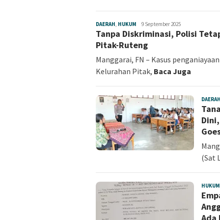
DAERAH
,
HUKUM
Fokus
9 September 2025
Tanpa Diskriminasi, Polisi Te
NTT
Pitak-Ruteng
Manggarai, FN – Kasus penganiayaan 
Kelurahan Pitak,
Baca Juga
DAERA
Tana
Dini
Goes
Mangg
(Sat 
HUKUM
Empa
Angg
Ada 