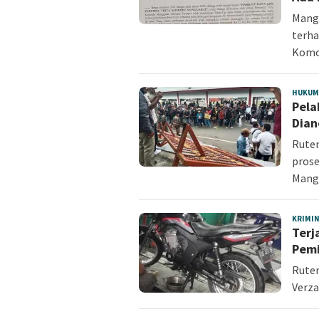
Mangg
terha
Kom
HUKUM
Pela
Dian
Ruten
prose
Mangg
KRIMI
Terj
Pemi
Rute
Verza