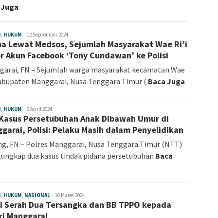
 Juga
H
,
HUKUM
Fokus
12 September 2024
na Lewat Medsos, Sejumlah Masyarakat Wae Ri’i
NTT
r Akun Facebook ‘Tony Cundawan’ ke Polisi
arai, FN – Sejumlah warga masyarakat kecamatan Wae
kabupaten Manggarai, Nusa Tenggara Timur (
Baca Juga
H
,
HUKUM
Fokus
9 April 2024
Kasus Persetubuhan Anak Dibawah Umur di
NTT
garai, Polisi: Pelaku Masih dalam Penyelidikan
g, FN – Polres Manggarai, Nusa Tenggara Timur (NTT)
ngkap dua kasus tindak pidana persetubuhan
Baca
H
,
HUKUM
,
NASIONAL
Fokus
16 Maret 2024
si Serah Dua Tersangka dan BB TPPO kepada
NTT
ri Manggarai