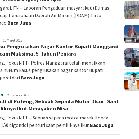
arai, FN – Laporan Pengaduan masyarakat (Dumas)
dap Perusahaan Daerah Air Minum (PDAM) Tirta
odo
Baca Juga
redaksi
15 Maret 2025
ku Pengrusakan Pagar Kantor Bupati Manggarai
cam Maksimal 5 Tahun Penjara
g, FokusNTT- Polres Manggarai telah menaikkan
s hukum kasus pengrusakan pagar kantor Bupati
arai dari
Baca Juga
NAL
redaksi
26 Januari 2025
adi di Ruteng, Sebuah Sepada Motor Dicuri Saat
liknya Ikut Merayakan Misa
ng, FokusNTT – Sebuah sepeda motor merek Honda
 150 digondol pencuri saat pemiliknya ikut
Baca Juga