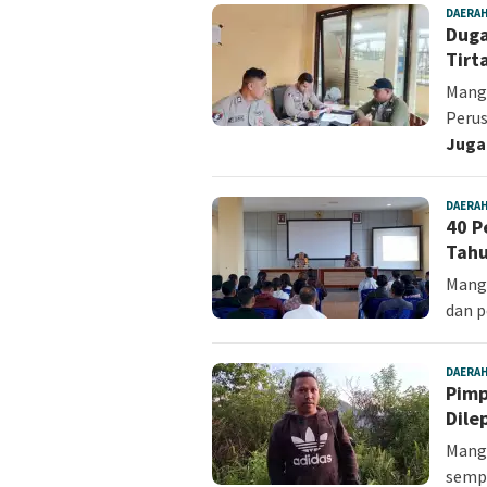
DAERA
Duga
Tirt
Mang
Peru
Juga
DAERA
40 P
Tahu
Mangg
dan p
DAERA
Pimp
Dile
Mangg
sempa