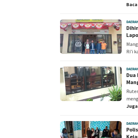
Baca
DAERA
Dihi
Lapo
Mangg
Ri’i 
DAERA
Dua 
Mang
Ruten
mengu
Juga
DAERA
Poli
Keja