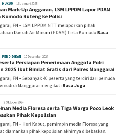
H
,
HUKUM
Fokus
16 Januari 2025
an Mark-Up Anggaran, LSM LPPDM Lapor PDAM
NTT
a Komodo Ruteng ke Polisi
garai, FN – LSM LPPDM NTT melaporkan pihak
sahaan Daerah Air Minum (PDAM) Tirta Komodo
Baca
H
,
PENDIDIKAN
Fokus
10 Desember 2024
eserta Persiapan Penerimaan Anggota Polri
NTT
n 2025 Ikut Bimlat Gratis dari Polres Manggarai
arai, FN – Sebanyak 40 peserta yang terdiri dari pemuda
emudi di Manggarai mengikuti
Baca Juga
H
Fokus
2 Oktober 2024
inan Media Floresa serta Tiga Warga Poco Leok
NTT
paskan Pihak Kepolisian
arai, FN – Heri Kabut, pemimpin media Floresa yang
t diamankan pihak kepolisian akhirnya dibebaskan.