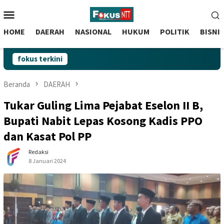
skip
Menu
to
Mobile
content
HOME
DAERAH
NASIONAL
HUKUM
POLITIK
BISNI
fokus terkini
Beranda
DAERAH
Tukar Guling Lima Pejabat Eselon II B,
Bupati Nabit Lepas Kosong Kadis PPO
dan Kasat Pol PP
Redaksi
8 Januari 2024