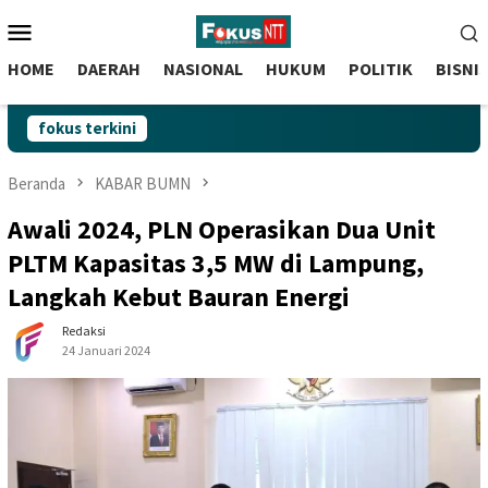
skip
Menu
to
Mobile
content
HOME
DAERAH
NASIONAL
HUKUM
POLITIK
BISNI
fokus terkini
Beranda
KABAR BUMN
Awali 2024, PLN Operasikan Dua Unit
PLTM Kapasitas 3,5 MW di Lampung,
Langkah Kebut Bauran Energi
Redaksi
24 Januari 2024