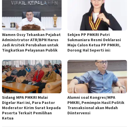
Wamen Ossy Tekankan Pejabat
Sekjen PP PMKRI Putri
Administrator ATR/BPN Harus
Sukmaniara Resmi Deklarasi
Jadi Arsitek Perubahan untuk
Maju Calon Ketua PP PMKRI,
Tingkatkan Pelayanan Publik
Dorong Hal Seperti ini:
Sidang MPA PMKRI Mulai
Alumni soal Kongres/MPA
Digelar Hari ini, Para Pastor
PMKRI, Pemimpin Hasil Politik
Moderator Kirim Surat kepada
Transaksional akan Mudah
Peserta Terkait Pemilihan
Diintervensi
Ketua