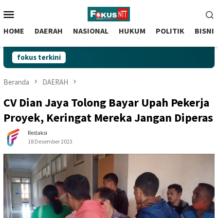
skip
Menu
to
Mobile
content
HOME
DAERAH
NASIONAL
HUKUM
POLITIK
BISNI
fokus terkini
Beranda
DAERAH
CV Dian Jaya Tolong Bayar Upah Pekerja
Proyek, Keringat Mereka Jangan Diperas
Redaksi
18 Desember 2023