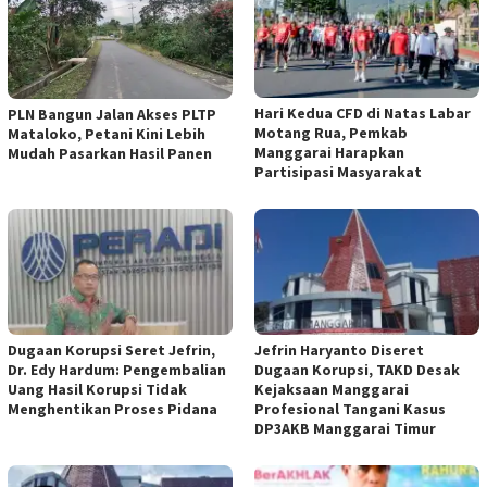
Hari Kedua CFD di Natas Labar
PLN Bangun Jalan Akses PLTP
Motang Rua, Pemkab
Mataloko, Petani Kini Lebih
Manggarai Harapkan
Mudah Pasarkan Hasil Panen
Partisipasi Masyarakat
Dugaan Korupsi Seret Jefrin,
Jefrin Haryanto Diseret
Dr. Edy Hardum: Pengembalian
Dugaan Korupsi, TAKD Desak
Uang Hasil Korupsi Tidak
Kejaksaan Manggarai
Menghentikan Proses Pidana
Profesional Tangani Kasus
DP3AKB Manggarai Timur