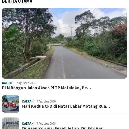
BERITA UTAMA
DAERAH
7 Agustus 2026
PLN Bangun Jalan Akses PLTP Mataloko, Pe…
DAERAH
7 Agustus 2026
Hari Kedua CFD di Natas Labar Motang Rua…
DAERAH
7 Agustus 2026
Dugaan Korupsi Seret Jefrin, Dr. Edy Har…