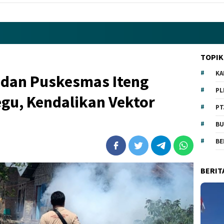
TOPIK
KA
 dan Puskesmas Iteng
PL
egu, Kendalikan Vektor
PT
BU
BE
BERIT