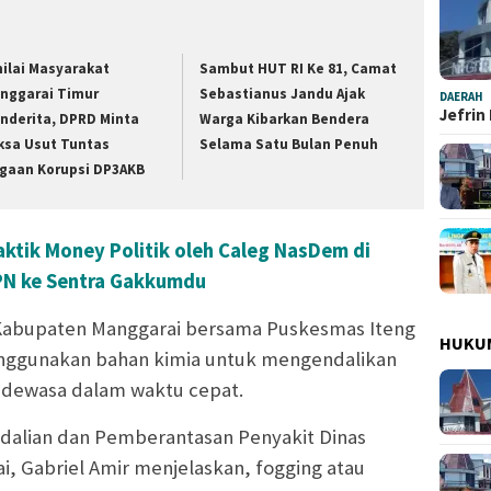
nilai Masyarakat
Sambut HUT RI Ke 81, Camat
nggarai Timur
Sebastianus Jandu Ajak
DAERAH
Jefrin
nderita, DPRD Minta
Warga Kibarkan Bendera
ksa Usut Tuntas
Selama Satu Bulan Penuh
gaan Korupsi DP3AKB
ktik Money Politik oleh Caleg NasDem di
PN ke Sentra Gakkumdu
 Kabupaten Manggarai bersama Puskesmas Iteng
HUKU
nggunakan bahan kimia untuk mengendalikan
dewasa dalam waktu cepat.
dalian dan Pemberantasan Penyakit Dinas
, Gabriel Amir menjelaskan, fogging atau