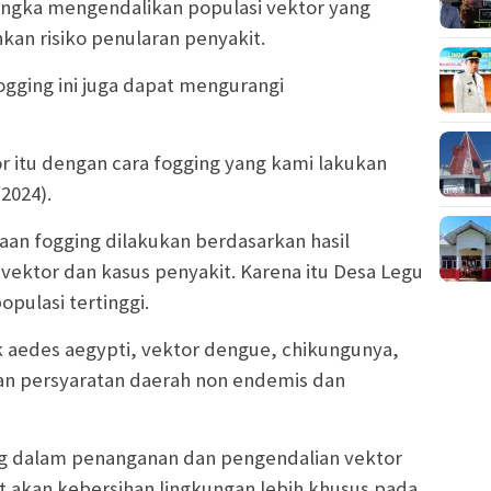
ngka mengendalikan populasi vektor yang
an risiko penularan penyakit.
fogging ini juga dapat mengurangi
r itu dengan cara fogging yang kami lakukan
2024).
naan fogging dilakukan berdasarkan hasil
vektor dan kasus penyakit. Karena itu Desa Legu
opulasi tertinggi.
 aedes aegypti, vektor dengue, chikungunya,
an persyaratan daerah non endemis dan
ng dalam penanganan dan pengendalian vektor
t akan kebersihan lingkungan lebih khusus pada