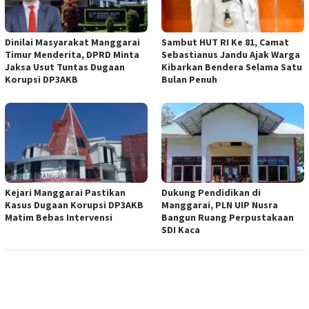
Dinilai Masyarakat Manggarai
Sambut HUT RI Ke 81, Camat
Timur Menderita, DPRD Minta
Sebastianus Jandu Ajak Warga
Jaksa Usut Tuntas Dugaan
Kibarkan Bendera Selama Satu
Korupsi DP3AKB
Bulan Penuh
Kejari Manggarai Pastikan
Dukung Pendidikan di
Kasus Dugaan Korupsi DP3AKB
Manggarai, PLN UIP Nusra
Matim Bebas Intervensi
Bangun Ruang Perpustakaan
SDI Kaca