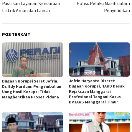
Pastikan Layanan Kendaraan
Polisi: Pelaku Masih dalam
Listrik Aman dan Lancar
Penyelidikan
POS TERKAIT
Jefrin Haryanto Diseret
Dugaan Korupsi Seret Jefrin,
Dugaan Korupsi, TAKD Desak
Dr. Edy Hardum: Pengembalian
Kejaksaan Manggarai
Uang Hasil Korupsi Tidak
Profesional Tangani Kasus
Menghentikan Proses Pidana
DP3AKB Manggarai Timur