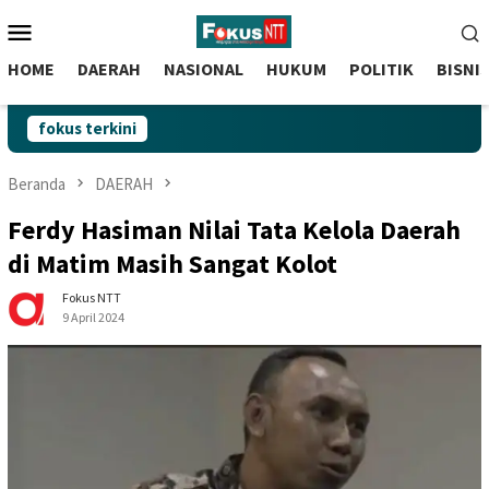
skip
Menu
to
Mobile
content
HOME
DAERAH
NASIONAL
HUKUM
POLITIK
BISNI
fokus terkini
Beranda
DAERAH
Ferdy Hasiman Nilai Tata Kelola Daerah
di Matim Masih Sangat Kolot
Fokus NTT
9 April 2024