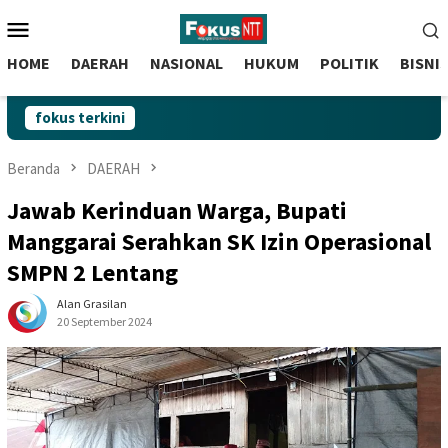
skip
Menu
to
Mobile
content
HOME
DAERAH
NASIONAL
HUKUM
POLITIK
BISNI
fokus terkini
Beranda
DAERAH
Jawab Kerinduan Warga, Bupati
Manggarai Serahkan SK Izin Operasional
SMPN 2 Lentang
Alan Grasilan
20 September 2024