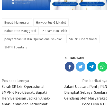
Bupati Manggarai
Herybertus G.L.Nabit
Kabupaten Manggarai
Kecamatan Lelak
penyerahan SK Izin Operasional sekolah
SK Izin Operasional
SMPN 2 Lentang
SEBARKAN
Navigasi
Pos sebelumnya
Pos berikutnya
pos
Serah SK Izin Operasional
Jalani Upacara Penti, PLN
SMPN 6 Reok Barat, Bupati
Diangkat Sebagai Saudara
Hery Berpesan Jadikan Anak-
Gendang oleh Masyarakat
anak Cerdas dan Terhormat
Poco Leok NTT