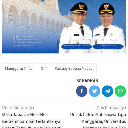
Manggarai Timur
NTT
Padang Sabana Mausui
SEBARKAN
Navigasi
Pos sebelumnya
Pos berikutnya
pos
Masa Jabatan Heri-Heri
Untuk Calon Mahasiswa Tiga
Berakhir Sampai Terlantiknya
Manggarai, Universitas
Bupati Terpilih, Mereka Hanya
Warmadewa Buka Pos