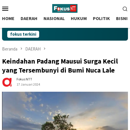
skip
Menu
to
Mobile
content
HOME
DAERAH
NASIONAL
HUKUM
POLITIK
BISNI
fokus terkini
Beranda
DAERAH
Keindahan Padang Mausui Surga Kecil
yang Tersembunyi di Bumi Nuca Lale
Fokus NTT
17 Januari 2024