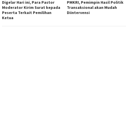
Digelar Hari ini, Para Pastor
PMKRI, Pemimpin Hasil Politik
Moderator Kirim Surat kepada
Transaksional akan Mudah
Peserta Terkait Pemilihan
Diintervensi
Ketua