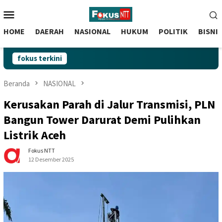
skip
Menu
to
Mobile
content
HOME
DAERAH
NASIONAL
HUKUM
POLITIK
BISNI
fokus terkini
Beranda
NASIONAL
Kerusakan Parah di Jalur Transmisi, PLN
Bangun Tower Darurat Demi Pulihkan
Listrik Aceh
Fokus NTT
12 Desember 2025