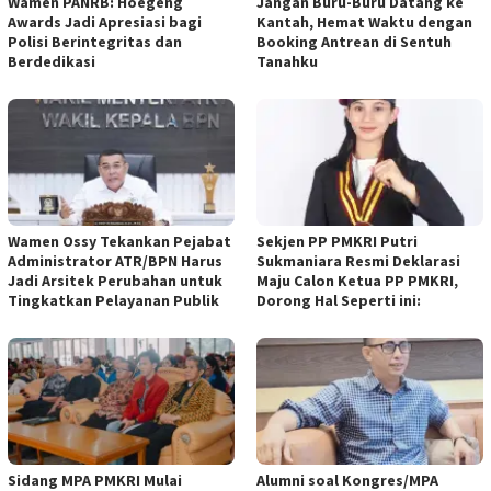
Wamen PANRB: Hoegeng
Jangan Buru-Buru Datang ke
Awards Jadi Apresiasi bagi
Kantah, Hemat Waktu dengan
Polisi Berintegritas dan
Booking Antrean di Sentuh
Berdedikasi
Tanahku
Wamen Ossy Tekankan Pejabat
Sekjen PP PMKRI Putri
Administrator ATR/BPN Harus
Sukmaniara Resmi Deklarasi
Jadi Arsitek Perubahan untuk
Maju Calon Ketua PP PMKRI,
Tingkatkan Pelayanan Publik
Dorong Hal Seperti ini:
Sidang MPA PMKRI Mulai
Alumni soal Kongres/MPA