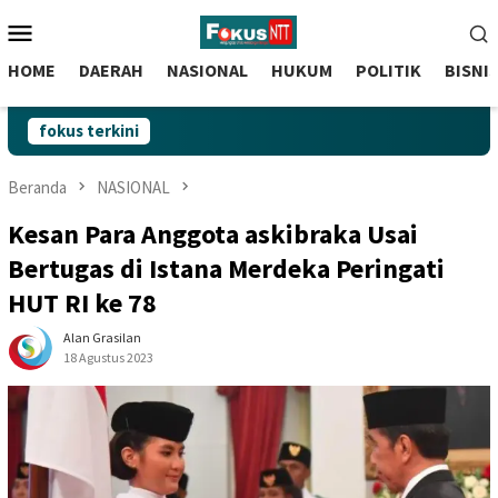
skip
Menu
to
Mobile
content
HOME
DAERAH
NASIONAL
HUKUM
POLITIK
BISNI
fokus terkini
Beranda
NASIONAL
Kesan Para Anggota askibraka Usai
Bertugas di Istana Merdeka Peringati
HUT RI ke 78
Alan Grasilan
18 Agustus 2023