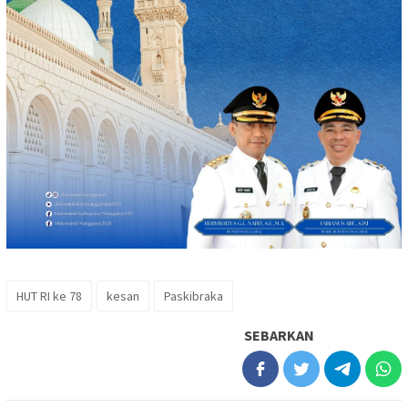
HUT RI ke 78
kesan
Paskibraka
SEBARKAN