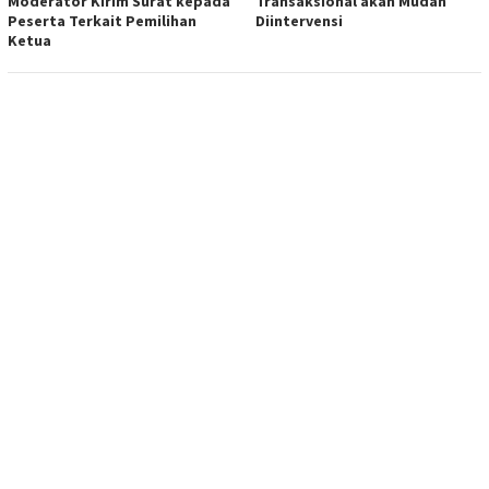
Moderator Kirim Surat kepada
Transaksional akan Mudah
Peserta Terkait Pemilihan
Diintervensi
Ketua