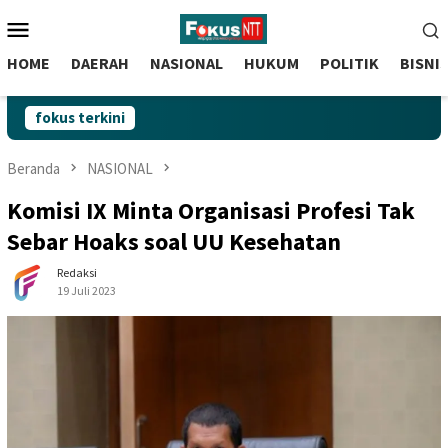
skip
Menu
to
Mobile
content
HOME
DAERAH
NASIONAL
HUKUM
POLITIK
BISNI
fokus terkini
Beranda
NASIONAL
Komisi IX Minta Organisasi Profesi Tak
Sebar Hoaks soal UU Kesehatan
Redaksi
19 Juli 2023