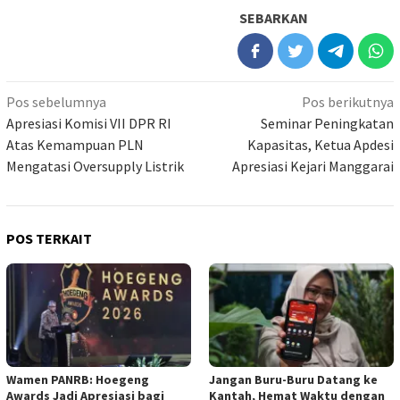
SEBARKAN
Navigasi
Pos sebelumnya
Pos berikutnya
pos
Apresiasi Komisi VII DPR RI
Seminar Peningkatan
Atas Kemampuan PLN
Kapasitas, Ketua Apdesi
Mengatasi Oversupply Listrik
Apresiasi Kejari Manggarai
POS TERKAIT
Wamen PANRB: Hoegeng
Jangan Buru-Buru Datang ke
Awards Jadi Apresiasi bagi
Kantah, Hemat Waktu dengan