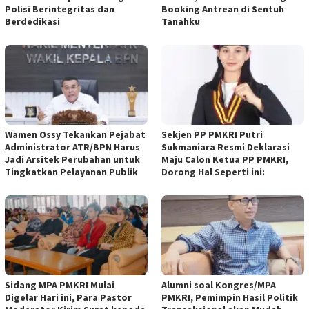
Polisi Berintegritas dan
Booking Antrean di Sentuh
Berdedikasi
Tanahku
Wamen Ossy Tekankan Pejabat
Sekjen PP PMKRI Putri
Administrator ATR/BPN Harus
Sukmaniara Resmi Deklarasi
Jadi Arsitek Perubahan untuk
Maju Calon Ketua PP PMKRI,
Tingkatkan Pelayanan Publik
Dorong Hal Seperti ini:
Sidang MPA PMKRI Mulai
Alumni soal Kongres/MPA
Digelar Hari ini, Para Pastor
PMKRI, Pemimpin Hasil Politik