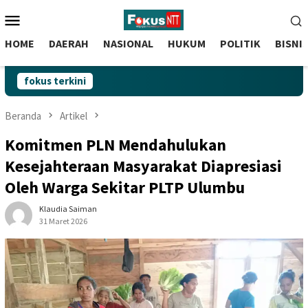
skip
Menu
to
Mobile
content
HOME
DAERAH
NASIONAL
HUKUM
POLITIK
BISNI
fokus terkini
Beranda
Artikel
Komitmen PLN Mendahulukan
Kesejahteraan Masyarakat Diapresiasi
Oleh Warga Sekitar PLTP Ulumbu
Klaudia Saiman
31 Maret 2026