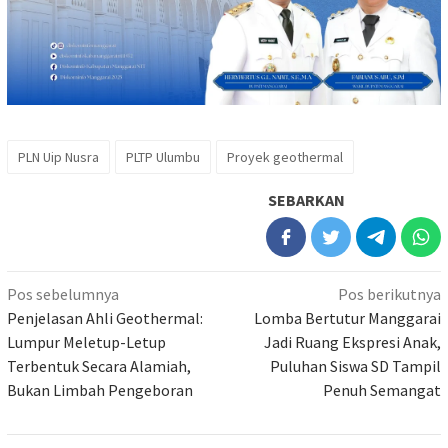
PLN Uip Nusra
PLTP Ulumbu
Proyek geothermal
SEBARKAN
Navigasi
Pos sebelumnya
Pos berikutnya
pos
Penjelasan Ahli Geothermal:
Lomba Bertutur Manggarai
Lumpur Meletup-Letup
Jadi Ruang Ekspresi Anak,
Terbentuk Secara Alamiah,
Puluhan Siswa SD Tampil
Bukan Limbah Pengeboran
Penuh Semangat