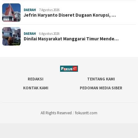
DAERAH
7 Agustus 2026
Jefrin Haryanto Diseret Dugaan Korupsi, …
DAERAH
6 Agustus 2026
Dinilai Masyarakat Manggarai Timur Mende…
REDAKSI
TENTANG KAMI
KONTAK KAMI
PEDOMAN MEDIA SIBER
All Rights Reserved
/
fokusntt.com