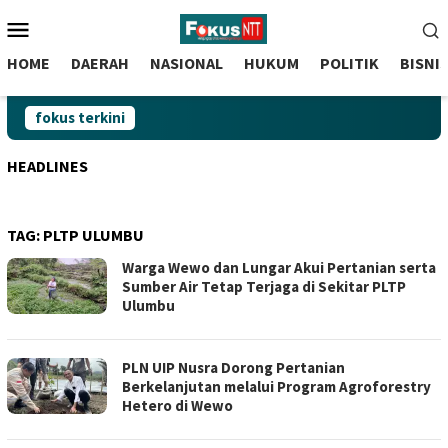
skip
Menu
to
Mobile
content
HOME
DAERAH
NASIONAL
HUKUM
POLITIK
BISNI
fokus terkini
HEADLINES
TAG:
PLTP ULUMBU
Warga Wewo dan Lungar Akui Pertanian serta
Sumber Air Tetap Terjaga di Sekitar PLTP
Ulumbu
PLN UIP Nusra Dorong Pertanian
Berkelanjutan melalui Program Agroforestry
Hetero di Wewo