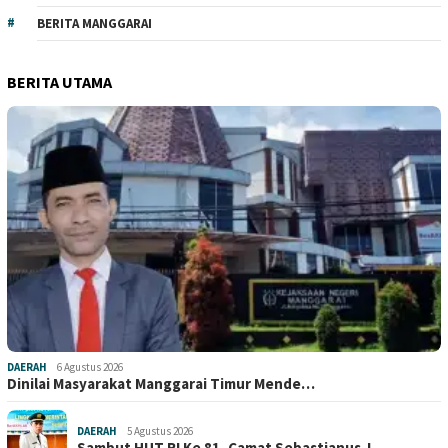
BERITA MANGGARAI
BERITA UTAMA
DAERAH
6 Agustus 2026
Dinilai Masyarakat Manggarai Timur Mende…
DAERAH
5 Agustus 2026
Sambut HUT RI Ke 81, Camat Sebastianus J…