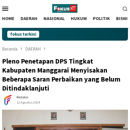
skip
Menu
to
Mobile
content
HOME
DAERAH
NASIONAL
HUKUM
POLITIK
BISNI
fokus terkini
Beranda
DAERAH
Pleno Penetapan DPS Tingkat
Kabupaten Manggarai Menyisakan
Beberapa Saran Perbaikan yang Belum
Ditindaklanjuti
Redaksi
12 Agustus 2024