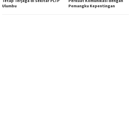
Tetap Terjaga di Sekitar PLTP
Perkuat Komunikasi dengan
Ulumbu
Pemangku Kepentingan