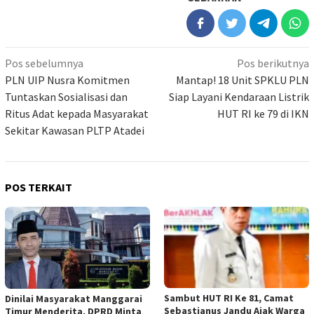
Navigasi
Pos sebelumnya
Pos berikutnya
pos
PLN UIP Nusra Komitmen
Mantap! 18 Unit SPKLU PLN
Tuntaskan Sosialisasi dan
Siap Layani Kendaraan Listrik
Ritus Adat kepada Masyarakat
HUT RI ke 79 di IKN
Sekitar Kawasan PLTP Atadei
POS TERKAIT
Sambut HUT RI Ke 81, Camat
Dinilai Masyarakat Manggarai
Sebastianus Jandu Ajak Warga
Timur Menderita, DPRD Minta