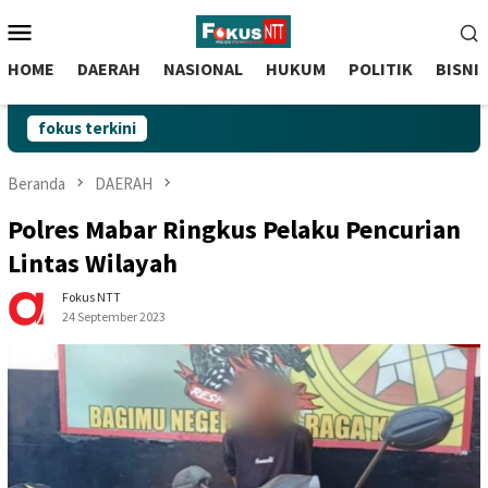
skip
Menu
to
Mobile
content
HOME
DAERAH
NASIONAL
HUKUM
POLITIK
BISNI
fokus terkini
Beranda
DAERAH
Polres Mabar Ringkus Pelaku Pencurian
Lintas Wilayah
Fokus NTT
24 September 2023