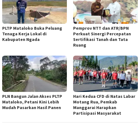
PLTP Mataloko Buka Peluang
Pemprov NTT dan ATR/BPN
Tenaga Kerja Lokal di
Perkuat Sinergi Percepatan
Kabupaten Ngada
Sertifikasi Tanah dan Tata
Ruang
PLN Bangun Jalan Akses PLTP
Hari Kedua CFD di Natas Labar
Mataloko, Petani Kini Lebih
Motang Rua, Pemkab
Mudah Pasarkan Hasil Panen
Manggarai Harapkan
Partisipasi Masyarakat