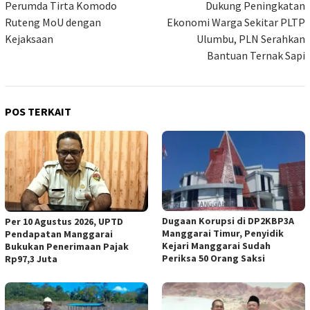
pos
Perumda Tirta Komodo
Dukung Peningkatan
Ruteng MoU dengan
Ekonomi Warga Sekitar PLTP
Kejaksaan
Ulumbu, PLN Serahkan
Bantuan Ternak Sapi
POS TERKAIT
Dugaan Korupsi di DP2KBP3A
Per 10 Agustus 2026, UPTD
Manggarai Timur, Penyidik
Pendapatan Manggarai
Kejari Manggarai Sudah
Bukukan Penerimaan Pajak
Periksa 50 Orang Saksi
Rp97,3 Juta