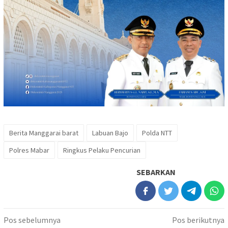
Berita Manggarai barat
Labuan Bajo
Polda NTT
Polres Mabar
Ringkus Pelaku Pencurian
SEBARKAN
Navigasi
Pos sebelumnya
Pos berikutnya