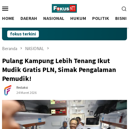
skip
Menu
to
Mobile
content
HOME
DAERAH
NASIONAL
HUKUM
POLITIK
BISNI
fokus terkini
Beranda
NASIONAL
Pulang Kampung Lebih Tenang Ikut
Mudik Gratis PLN, Simak Pengalaman
Pemudik!
Redaksi
24 Maret 2026