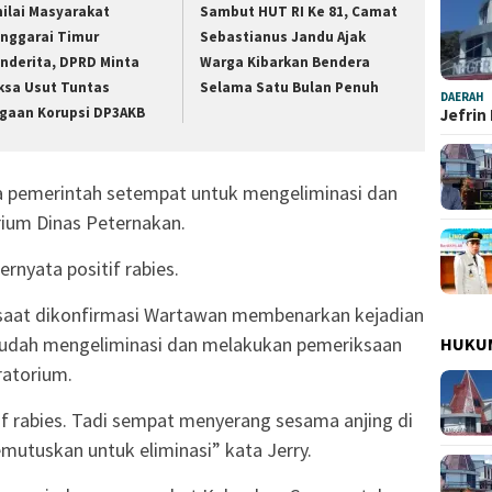
nilai Masyarakat
Sambut HUT RI Ke 81, Camat
nggarai Timur
Sebastianus Jandu Ajak
nderita, DPRD Minta
Warga Kibarkan Bendera
ksa Usut Tuntas
Selama Satu Bulan Penuh
DAERAH
gaan Korupsi DP3AKB
Jefrin
pemerintah setempat untuk mengeliminasi dan
rium Dinas Peternakan.
rnyata positif rabies.
 saat dikonfirmasi Wartawan membenarkan kejadian
sudah mengeliminasi dan melakukan pemeriksaan
HUKU
ratorium.
tif rabies. Tadi sempat menyerang sesama anjing di
mutuskan untuk eliminasi” kata Jerry.