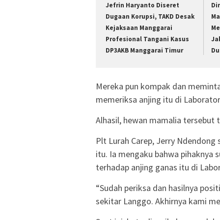
Jefrin Haryanto Diseret
Di
Dugaan Korupsi, TAKD Desak
Ma
Kejaksaan Manggarai
Me
Profesional Tangani Kasus
Ja
DP3AKB Manggarai Timur
Du
Mereka pun kompak dan meminta 
memeriksa anjing itu di Laborato
Alhasil, hewan mamalia tersebut te
Plt Lurah Carep, Jerry Ndendong
itu. Ia mengaku bahwa pihaknya 
terhadap anjing ganas itu di Labo
“Sudah periksa dan hasilnya posi
sekitar Langgo. Akhirnya kami me