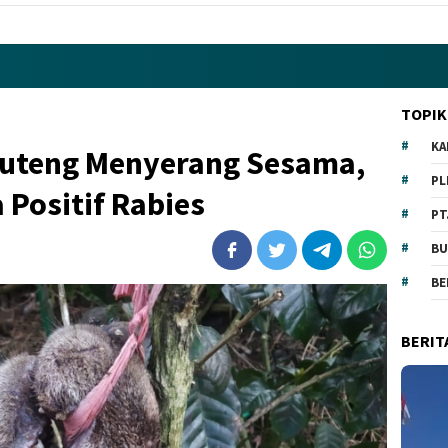
TOPIK
KA
 Ruteng Menyerang Sesama,
PL
 Positif Rabies
PT
BU
BE
BERIT