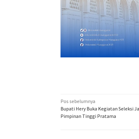
Navigasi
Pos sebelumnya
pos
Bupati Hery Buka Kegiatan Seleksi J
Pimpinan Tinggi Pratama