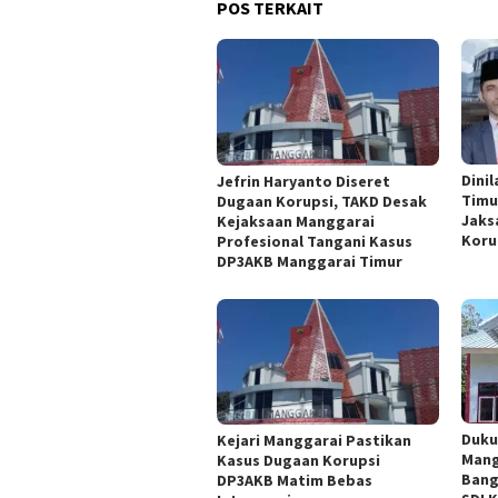
POS TERKAIT
Dini
Jefrin Haryanto Diseret
Timu
Dugaan Korupsi, TAKD Desak
Jaks
Kejaksaan Manggarai
Koru
Profesional Tangani Kasus
DP3AKB Manggarai Timur
Duku
Kejari Manggarai Pastikan
Mang
Kasus Dugaan Korupsi
Bang
DP3AKB Matim Bebas