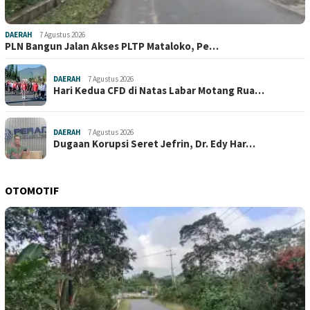
DAERAH
7 Agustus 2026
PLN Bangun Jalan Akses PLTP Mataloko, Pe…
DAERAH
7 Agustus 2026
Hari Kedua CFD di Natas Labar Motang Rua…
DAERAH
7 Agustus 2026
Dugaan Korupsi Seret Jefrin, Dr. Edy Har…
OTOMOTIF