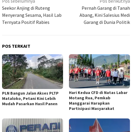
Navigasi
Pos sebelumnya
Pos berikutnya
pos
Seekor Anjing di Ruteng
Pernah Garang di Tanah
Menyerang Sesama, Hasil Lab
Abang, Kini Salesius Medi
Ternyata Positif Rabies
Garang di Dunia Politik
POS TERKAIT
Hari Kedua CFD di Natas Labar
PLN Bangun Jalan Akses PLTP
Motang Rua, Pemkab
Mataloko, Petani Kini Lebih
Manggarai Harapkan
Mudah Pasarkan Hasil Panen
Partisipasi Masyarakat