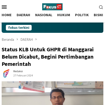
skip
Menu
to
Mobile
content
HOME
DAERAH
NASIONAL
HUKUM
POLITIK
BISNI
fokus terkini
Beranda
DAERAH
Status KLB Untuk GHPR di Manggarai
Belum Dicabut, Begini Pertimbangan
Pemerintah
Redaksi
27 Februari 2024