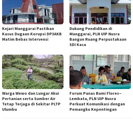
Kejari Manggarai Pastikan
Dukung Pendidikan di
Kasus Dugaan Korupsi DP3AKB
Manggarai, PLN UIP Nusra
Matim Bebas Intervensi
Bangun Ruang Perpustakaan
SDI Kaca
Warga Wewo dan Lungar Akui
Forum Panas Bumi Flores–
Pertanian serta Sumber Air
Lembata, PLN UIP Nusra
Tetap Terjaga di Sekitar PLTP
Perkuat Komunikasi dengan
Ulumbu
Pemangku Kepentingan