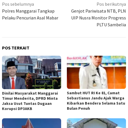
Navigasi
Pos sebelumnya
Pos berikutnya
pos
Polres Manggarai Tangkap
Genjot Pariwisata NTB, PLN
Pelaku Pencurian Asal Mabar
UIP Nusra Monitor Progress
PLTU Sambelia
POS TERKAIT
Sambut HUT RI Ke 81, Camat
Dinilai Masyarakat Manggarai
Sebastianus Jandu Ajak Warga
Timur Menderita, DPRD Minta
Kibarkan Bendera Selama Satu
Jaksa Usut Tuntas Dugaan
Bulan Penuh
Korupsi DP3AKB