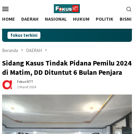
skip
Menu
to
Mobile
content
HOME
DAERAH
NASIONAL
HUKUM
POLITIK
BISNI
fokus terkini
Beranda
DAERAH
Sidang Kasus Tindak Pidana Pemilu 2024
di Matim, DD Dituntut 6 Bulan Penjara
Fokus NTT
2 Maret 2024