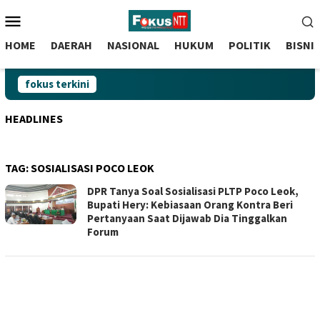
skip
Menu
to
Mobile
content
HOME
DAERAH
NASIONAL
HUKUM
POLITIK
BISNI
fokus terkini
HEADLINES
TAG:
SOSIALISASI POCO LEOK
DPR Tanya Soal Sosialisasi PLTP Poco Leok,
Bupati Hery: Kebiasaan Orang Kontra Beri
Pertanyaan Saat Dijawab Dia Tinggalkan
Forum