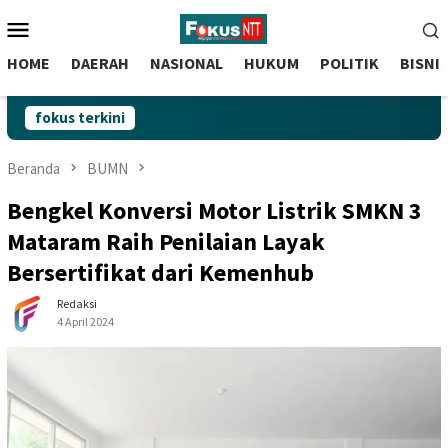
skip
Menu
to
Mobile
content
HOME
DAERAH
NASIONAL
HUKUM
POLITIK
BISNI
fokus terkini
Beranda
BUMN
Bengkel Konversi Motor Listrik SMKN 3
Mataram Raih Penilaian Layak
Bersertifikat dari Kemenhub
Redaksi
4 April 2024