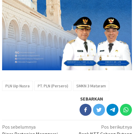
PLN Uip Nusra
PT. PLN (Persero)
SMKN 3 Mataram
SEBARKAN
Navigasi
Pos sebelumnya
Pos berikutnya
Dinas Pertanian Manggarai
Bank NTT Cabang Ruteng