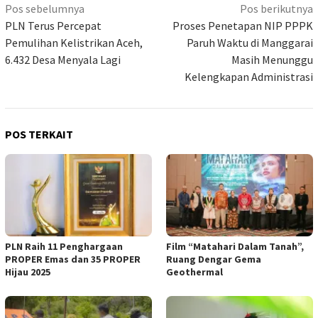
Navigasi
Pos sebelumnya
Pos berikutnya
pos
PLN Terus Percepat
Proses Penetapan NIP PPPK
Pemulihan Kelistrikan Aceh,
Paruh Waktu di Manggarai
6.432 Desa Menyala Lagi
Masih Menunggu
Kelengkapan Administrasi
POS TERKAIT
PLN Raih 11 Penghargaan
Film “Matahari Dalam Tanah”,
PROPER Emas dan 35 PROPER
Ruang Dengar Gema
Hijau 2025
Geothermal