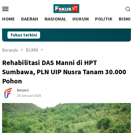
skip
Menu
to
Mobile
content
HOME
DAERAH
NASIONAL
HUKUM
POLITIK
BISNI
fokus terkini
Beranda
BUMN
Rehabilitasi DAS Manni di HPT
Sumbawa, PLN UIP Nusra Tanam 30.000
Pohon
Redaksi
20 Januari 2026