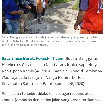
Bupati Manggarai, Hery Nabit (berbaju cokelat) berbincang dengan warga sekitar
Wae Laja Satar Mesr Barat saat meninjau lokasi yang selalu menjadi titik rawan
banjir. Foto: MC Kabupaten Manggarai.
Satarmese Barat, FokusNTT.com-
Bupati Manggarai,
Herybertus Geradus Laju Nabit atau akrab disapa Hery
Nabit, pada Kamis (4/6/2026) meninjau kondisi Jembatan
Wae Laja pada ruas jalan Nanga Ramut–Dintor,
Kecamatan Satarmese Barat, Kamis (4/6/2026).
Peninjauan tersebut dilakukan sebagai respons atas
kondisi jembatan dan badan jalan yang kerap terdampak