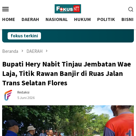
skip
Menu
to
Mobile
content
HOME
DAERAH
NASIONAL
HUKUM
POLITIK
BISNI
fokus terkini
Beranda
DAERAH
Bupati Hery Nabit Tinjau Jembatan Wae
Laja, Titik Rawan Banjir di Ruas Jalan
Trans Selatan Flores
Redaksi
5 Juni 2026