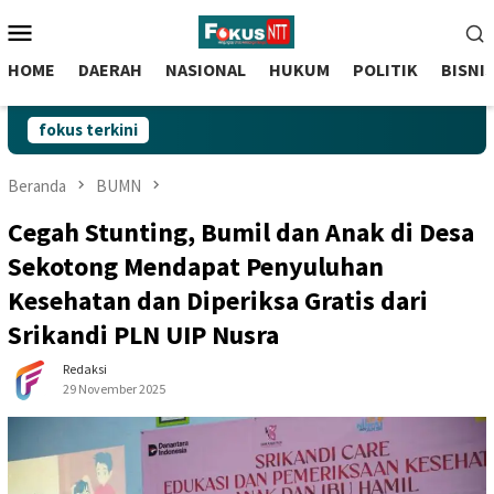
skip
Menu
to
Mobile
content
HOME
DAERAH
NASIONAL
HUKUM
POLITIK
BISNI
fokus terkini
Beranda
BUMN
Cegah Stunting, Bumil dan Anak di Desa
Sekotong Mendapat Penyuluhan
Kesehatan dan Diperiksa Gratis dari
Srikandi PLN UIP Nusra
Redaksi
29 November 2025