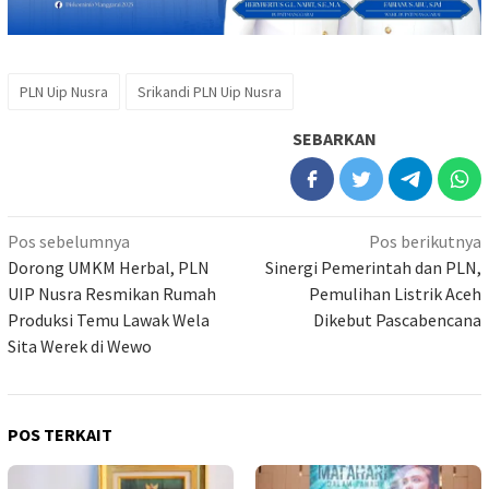
PLN Uip Nusra
Srikandi PLN Uip Nusra
SEBARKAN
Navigasi
Pos sebelumnya
Pos berikutnya
pos
Dorong UMKM Herbal, PLN
Sinergi Pemerintah dan PLN,
UIP Nusra Resmikan Rumah
Pemulihan Listrik Aceh
Produksi Temu Lawak Wela
Dikebut Pascabencana
Sita Werek di Wewo
POS TERKAIT