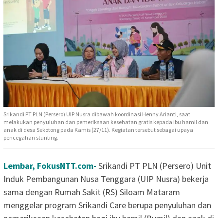
Srikandi PT PLN (Persero) UIP Nusra dibawah koordinasi Henny Arianti, saat
melakukan penyuluhan dan pemeriksaan kesehatan gratis kepada ibu hamil dan
anak di desa Sekotong pada Kamis (27/11). Kegiatan tersebut sebagai upaya
pencegahan stunting.
Lembar, FokusNTT.com-
Srikandi PT PLN (Persero) Unit
Induk Pembangunan Nusa Tenggara (UIP Nusra) bekerja
sama dengan Rumah Sakit (RS) Siloam Mataram
menggelar program Srikandi Care berupa penyuluhan dan