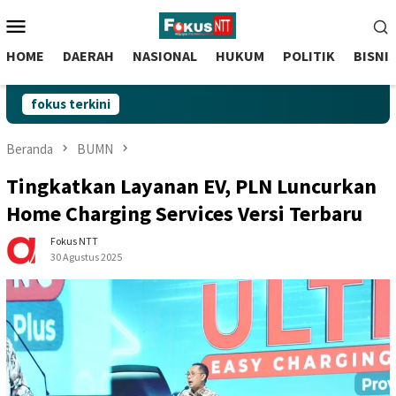
skip
Menu
to
Mobile
content
HOME
DAERAH
NASIONAL
HUKUM
POLITIK
BISNI
fokus terkini
Beranda
BUMN
Tingkatkan Layanan EV, PLN Luncurkan
Home Charging Services Versi Terbaru
Fokus NTT
30 Agustus 2025